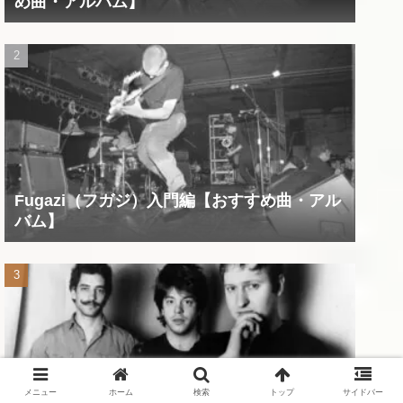
め曲・アルバム】
Fugazi（フガジ）入門編【おすすめ曲・アル
バム】
メニュー
ホーム
検索
トップ
サイドバー