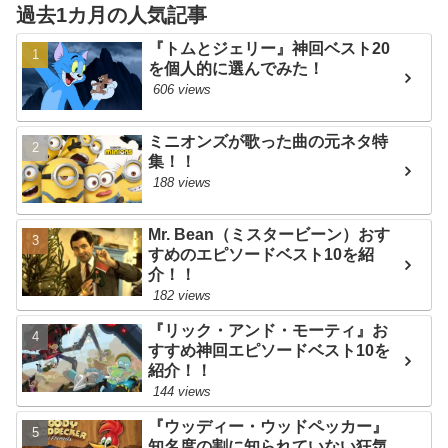
過去1カ月の人気記事
『トムとジェリー』神回ベスト20
を個人的に選んでみた！
606 views
ミニオンズが歌った曲の元ネタ特
集！！
188 views
Mr. Bean（ミスタービーン）おす
すめのエピソードベスト10を紹
介！！
182 views
『リック・アンド・モーティ』お
すすめ神回エピソードベスト10を
紹介！！
144 views
『ウッディー・ウッドペッカー』
知名度の割に知られていない狂気