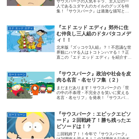
サウスパークの人気キャラ、主人公の一
人であるユダヤ人のカイルのグッズを特
集！『サウスパーク』は過激な描写と危
なすぎるジョークで有名な海外アニメ！
しかしキャラクターそのものは可愛らし
いものだらけ！！そのため思わず買って
『エド エッド エディ』郊外に住
エド エッド エディ
しまいたくなるグッズがた...
む仲良し三人組のドタバタコメデ
ィ！！
北米版『ズッコケ3人組』？！不思議な世
界観にハマる人はトコトンハマる！？正
直この『エド エッド エディ』を紹介する
ことを躊躇っていた。『エド エッド エデ
ィ』は大好きであるが、紹介したところ
で見る手段が限られているからだ。以前
『サウスパーク』政治や社会を皮
カートゥーン
はGYAO!で...
肉る名言・名セリフ集（２）
まだまだあります！サウスパークの「世
の中の不条理・不完全さを笑いに変える
名言・名セリフ」を発表！『サウスパー
ク』が人気の理由って何だろうと考える
と、やはり「キレ味抜群の社会風刺・ブ
ラックジョーク」だろう。今までの大衆
『サウスパーク：エピックエピソ
カートゥーン
向けメディア作品では決し...
ード』２回戦終了！勝ち残ったエ
ピソードは！？
ニ回戦終了！！今年で『サウスパーク』
は24周年を迎える！この24周年を記念す