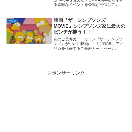
る素敵なイベントを公式が開催してくれ
た！2021年8月17日より『サウスパー
ク：エピックエピソード』を開始。『サ
ウスパーク』で人気のあるエピソード64
映画『ザ・シンプソンズ
アニメ
個から、どのエ...
MOVIE』シンプソンズ家に最大の
ピンチが襲う！！
あのご長寿カートゥーン『ザ・シンプソ
ンズ』がついに映画に！！2007年、アメ
リカを代表するご長寿カートゥーン
『ザ・シンプソンズ』がついに映画化さ
れた！40か国で放映され、興行収入が合
計5億2600万ドルを突破し人気カートゥー
ンとしての格を見...
スポンサーリンク