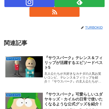
TURBOKID
関連記事
『サウスパーク』テレンス＆フィ
カートゥーン
リップが活躍するエピソードベス
ト5
主人公たちが大好きなカナダの人気お笑
いコンビ、テレンス＆フィリップを紹
介！『サウスパーク』の主人公たちが愛
してやまないカナダの人気お笑いコン
ビ、テレンス＆フィリップ！（赤い服が
テレンスで青い服がフィリップ）そのテ
『サウスパーク』可愛らしいユダ
カートゥーン
レンス＆フィリップがメインを...
ヤキッズ・カイルの日常で使いた
くなるような公式グッズを紹介！