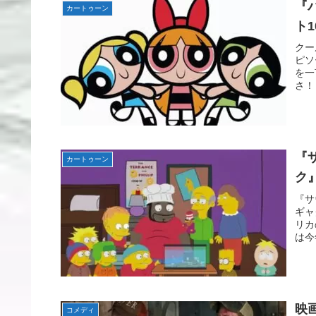
『
カートゥーン
ト
クー
ピソ
を一
さ！
『
カートゥーン
ク
『サ
ギャ
リカ
は今
映
コメディ