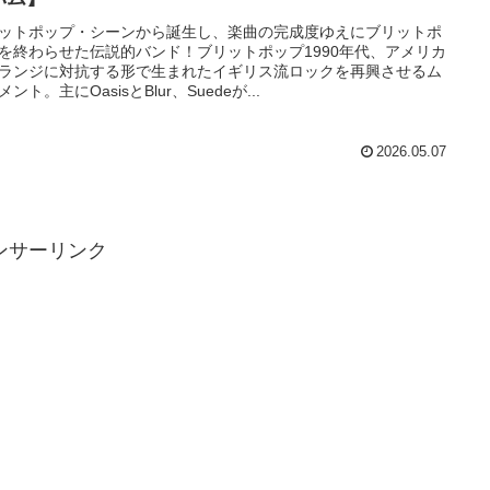
ットポップ・シーンから誕生し、楽曲の完成度ゆえにブリットポ
を終わらせた伝説的バンド！ブリットポップ1990年代、アメリカ
ランジに対抗する形で生まれたイギリス流ロックを再興させるム
ント。主にOasisとBlur、Suedeが...
2026.05.07
ンサーリンク