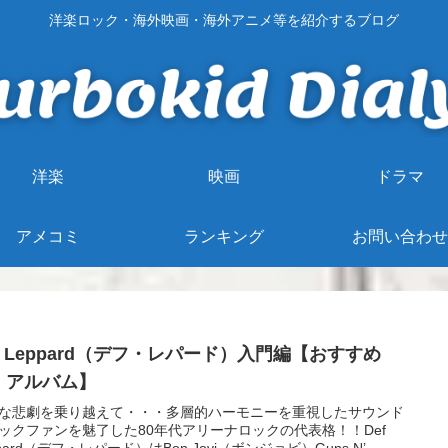
洋楽ロック・海外映画・海外アニメ等を紹介するブログ
洋楽
映画
ドラマ
アメコミ
ランキング
お問い合わせ
f Leppard（デフ・レパード）入門編【おすすめ
・アルバム】
な悲劇を乗り越えて・・・多層的ハーモニーを重視したサウンド
ックファンを魅了した80年代アリーナロックの代表格！！Def
ppard（デフ・レパード）はBon Jovi（ボンジョビ）Guns N’