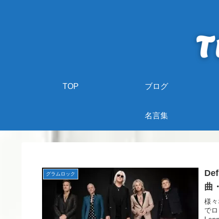
TOP
ブログ
名言集
De
グラムロック
曲
様々
でロ
Le