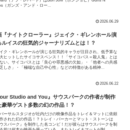
ses（ガンズ・アンド・ロー...
2026.06.29
画『ナイトクローラー』ジェイク・ギレンホール演
るルイスの狂気的ジャーナリズムとは！？
イク・ギレンホールが演じる狂気的キャラが注目され、低予算な
大ヒットしたサイコサスペンス！！「サイコパス＝殺人鬼」とは
ない。サイコパスとは「良心や罪悪感の欠如」・「他者への共感
乏しさ」・「極端な自己中心性」などの特徴がある精神...
2026.06.22
our Studio and You』サウスパークの作者が制作
た豪華ゲスト多数の幻の作品！？
バーサルスタジオが社内だけの映像作品をトレイ＆マットに依頼
作された幻の作品！？トレイ・パーカーとマット・ストーンは
ウスパーク』を制作した名コンビ！だが彼らはサウスパークを制
る前は何本か映画を撮っている。またトレイ＆マットが制...