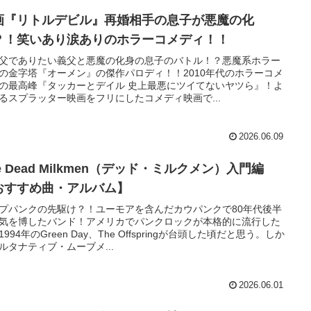
画『リトルデビル』再婚相手の息子が悪魔の化
？！笑いあり涙ありのホラーコメディ！！
父でありたい義父と悪魔の化身の息子のバトル！？悪魔系ホラー
の金字塔『オーメン』の傑作パロディ！！2010年代のホラーコメ
の最高峰『タッカーとデイル 史上最悪にツイてないヤツら』！よ
るスプラッター映画をフリにしたコメディ映画で...
2026.06.09
e Dead Milkmen（デッド・ミルクメン）入門編
おすすめ曲・アルバム】
プパンクの先駆け？！ユーモアを含んだカウパンクで80年代後半
気を博したバンド！アメリカでパンクロックが本格的に流行した
1994年のGreen Day、The Offspringが台頭した頃だと思う。しか
ルタナティブ・ムーブメ...
2026.06.01