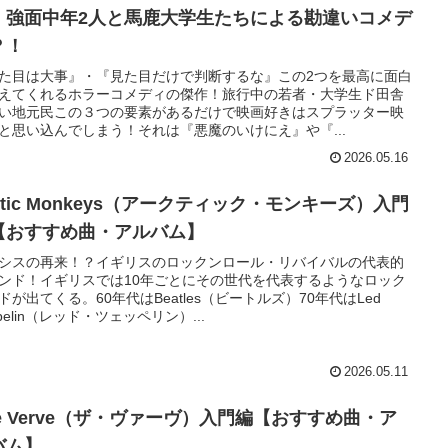
』強面中年2人と馬鹿大学生たちによる勘違いコメデ
？！
た目は大事』・『見た目だけで判断するな』この2つを最高に面白
えてくれるホラーコメディの傑作！旅行中の若者・大学生ド田舎
い地元民この３つの要素があるだけで映画好きはスプラッター映
と思い込んでしまう！それは『悪魔のいけにえ』や『...
2026.05.16
ctic Monkeys（アークティック・モンキーズ）入門
【おすすめ曲・アルバム】
シスの再来！？イギリスのロックンロール・リバイバルの代表的
ンド！イギリスでは10年ごとにその世代を代表するようなロック
ドが出てくる。60年代はBeatles（ビートルズ）70年代はLed
ppelin（レッド・ツェッペリン）...
2026.05.11
he Verve（ザ・ヴァーヴ）入門編【おすすめ曲・ア
バム】