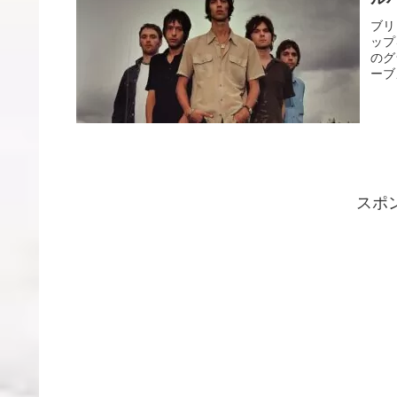
ブリ
ップ
のグ
ーブメ
スポ