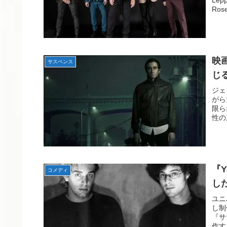
Ro
映
サスペンス
じ
ジェ
がら
限ら
性の
『Y
コメディ
し
ユニ
し制
『サ
作す