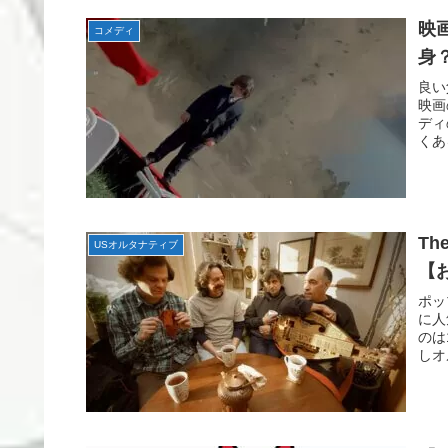
映
コメディ
身
良い
映画
ディ
くあ
Th
USオルタナティブ
【
ポッ
に人
のは
しオ