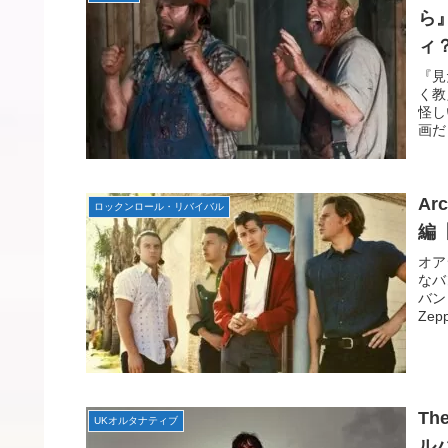
ら
ィ
『見
く教
怪し
画だ
Ar
ロックンロール・リバイバル
編
オア
なバ
バン
Ze
T
UKオルタナティブ
ル