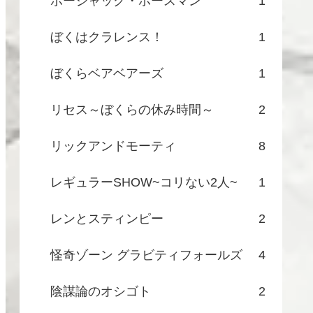
ボージャック・ホースマン
1
ぼくはクラレンス！
1
ぼくらベアベアーズ
1
リセス～ぼくらの休み時間～
2
リックアンドモーティ
8
レギュラーSHOW~コリない2人~
1
レンとスティンピー
2
怪奇ゾーン グラビティフォールズ
4
陰謀論のオシゴト
2