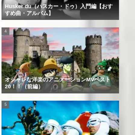
Husker du（ハスカー・ドゥ）入門編【おす
すめ曲・アルバム】
オシャレな洋楽のアニメーションMVベスト
20！！（前編）