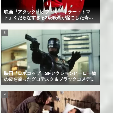
映画『アタック・オブ・ザ・キラー・トマ
ト』くだらなすぎるZ級映画が起こした奇跡
の数々！？
映画『ロボコップ』SFアクションヒーロー物
の皮を被ったグロテスク＆ブラックコメデ
ィ！？