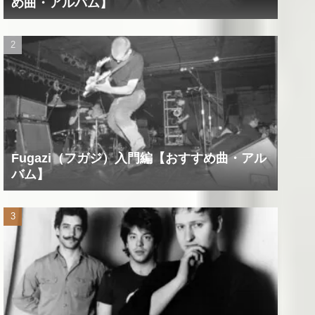
め曲・アルバム】
Fugazi（フガジ）入門編【おすすめ曲・アル
バム】