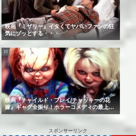
映画『ミザリー』イタくてヤバいファンの狂
気にゾッとする・・・
映画『チャイルド・プレイ/チャッキーの花
嫁』ギャグ全振り！ホラーコメディの最上級
作品！！
スポンサーリンク