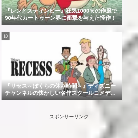
『レンとスティンピー』狂気1000％の作風で
90年代カートゥーン界に衝撃を与えた怪作！
『リセス～ぼくらの休み時間～』ディズニー
チャンネルの懐かしい名作スクールコメデ
ィ！！
スポンサーリンク