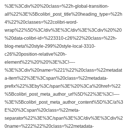
%3E%3Cdiv%20%20class=%22h-global-transition-
all%22%3E%5Bcolibri_post_title%20heading_type=%22h
4%22%20classes=%22colibri-word-
wrap%22%5D%3C/div%3E%3C/div%3E%3Cdiv%20%20
%20data-colibri-id=%223310-c26%22%20class=%22h-
blog-meta%20style-299%20style-local-3310-
c26%20position-relative%20h-
element%22%20%20%3E%3C!—-
%3E%3Cdiv%20name=%221%22%20class=%22metadat
a-item%22%3E%3Cspan%20class=%22metadata-
prefix%22%3Eby%3C/span%3E%20%3Ca%20href=%22
%5Bcolibri_post_meta_author_url%5D%22%3E%3C!—-
%3E%5Bcolibri_post_meta_author_content%5D%3C/a%3
E%20%3Cspan%20class=%22meta-
separator%22%3E%3C/span%3E%3C/div%3E%3Cdiv%2
0name=%222%22%20class=%22metadata-