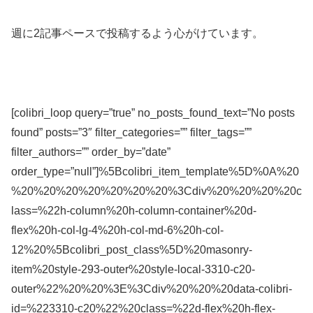
週に2記事ペースで投稿するよう心がけています。
[colibri_loop query=”true” no_posts_found_text=”No posts
found” posts=”3″ filter_categories=”” filter_tags=””
filter_authors=”” order_by=”date”
order_type=”null”]%5Bcolibri_item_template%5D%0A%20
%20%20%20%20%20%20%20%3Cdiv%20%20%20%20c
lass=%22h-column%20h-column-container%20d-
flex%20h-col-lg-4%20h-col-md-6%20h-col-
12%20%5Bcolibri_post_class%5D%20masonry-
item%20style-293-outer%20style-local-3310-c20-
outer%22%20%20%3E%3Cdiv%20%20%20data-colibri-
id=%223310-c20%22%20class=%22d-flex%20h-flex-