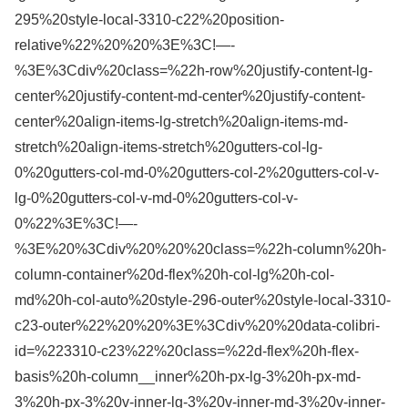
295%20style-local-3310-c22%20position-
relative%22%20%20%3E%3C!—-
%3E%3Cdiv%20class=%22h-row%20justify-content-lg-
center%20justify-content-md-center%20justify-content-
center%20align-items-lg-stretch%20align-items-md-
stretch%20align-items-stretch%20gutters-col-lg-
0%20gutters-col-md-0%20gutters-col-2%20gutters-col-v-
lg-0%20gutters-col-v-md-0%20gutters-col-v-
0%22%3E%3C!—-
%3E%20%3Cdiv%20%20%20class=%22h-column%20h-
column-container%20d-flex%20h-col-lg%20h-col-
md%20h-col-auto%20style-296-outer%20style-local-3310-
c23-outer%22%20%20%3E%3Cdiv%20%20data-colibri-
id=%223310-c23%22%20class=%22d-flex%20h-flex-
basis%20h-column__inner%20h-px-lg-3%20h-px-md-
3%20h-px-3%20v-inner-lg-3%20v-inner-md-3%20v-inner-