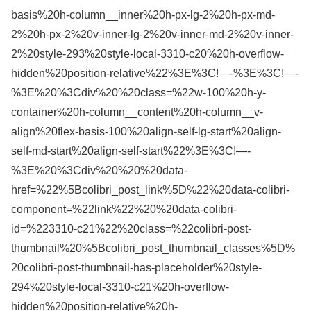
basis%20h-column__inner%20h-px-lg-2%20h-px-md-
2%20h-px-2%20v-inner-lg-2%20v-inner-md-2%20v-inner-
2%20style-293%20style-local-3310-c20%20h-overflow-
hidden%20position-relative%22%3E%3C!—-%3E%3C!—-
%3E%20%3Cdiv%20%20class=%22w-100%20h-y-
container%20h-column__content%20h-column__v-
align%20flex-basis-100%20align-self-lg-start%20align-
self-md-start%20align-self-start%22%3E%3C!—-
%3E%20%3Cdiv%20%20%20data-
href=%22%5Bcolibri_post_link%5D%22%20data-colibri-
component=%22link%22%20%20data-colibri-
id=%223310-c21%22%20class=%22colibri-post-
thumbnail%20%5Bcolibri_post_thumbnail_classes%5D%
20colibri-post-thumbnail-has-placeholder%20style-
294%20style-local-3310-c21%20h-overflow-
hidden%20position-relative%20h-