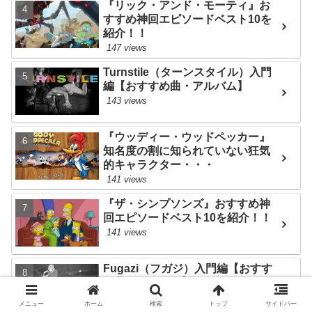
『リック・アンド・モーティ』お
すすめ神回エピソードベスト10を
紹介！！
147 views
Turnstile（ターンスタイル）入門
編【おすすめ曲・アルバム】
143 views
『ウッディー・ウッドペッカー』
知名度の割に知られていない狂気
的キャラクター・・・
141 views
『ザ・シンプソンズ』おすすめ神
回エピソードベスト10を紹介！！
141 views
Fugazi（フガジ）入門編【おすす
め曲・アルバム】
132 views
メニュー
ホーム
検索
トップ
サイドバー