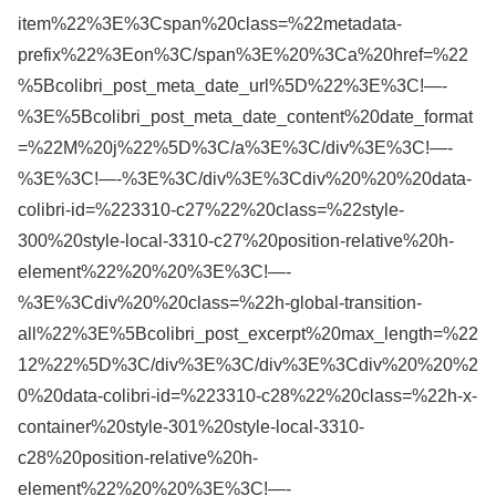
item%22%3E%3Cspan%20class=%22metadata-
prefix%22%3Eon%3C/span%3E%20%3Ca%20href=%22
%5Bcolibri_post_meta_date_url%5D%22%3E%3C!—-
%3E%5Bcolibri_post_meta_date_content%20date_format
=%22M%20j%22%5D%3C/a%3E%3C/div%3E%3C!—-
%3E%3C!—-%3E%3C/div%3E%3Cdiv%20%20%20data-
colibri-id=%223310-c27%22%20class=%22style-
300%20style-local-3310-c27%20position-relative%20h-
element%22%20%20%3E%3C!—-
%3E%3Cdiv%20%20class=%22h-global-transition-
all%22%3E%5Bcolibri_post_excerpt%20max_length=%22
12%22%5D%3C/div%3E%3C/div%3E%3Cdiv%20%20%2
0%20data-colibri-id=%223310-c28%22%20class=%22h-x-
container%20style-301%20style-local-3310-
c28%20position-relative%20h-
element%22%20%20%3E%3C!—-