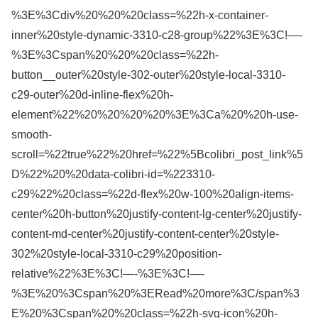
%3E%3Cdiv%20%20%20class=%22h-x-container-
inner%20style-dynamic-3310-c28-group%22%3E%3C!—-
%3E%3Cspan%20%20%20class=%22h-
button__outer%20style-302-outer%20style-local-3310-
c29-outer%20d-inline-flex%20h-
element%22%20%20%20%20%3E%3Ca%20%20h-use-
smooth-
scroll=%22true%22%20href=%22%5Bcolibri_post_link%5
D%22%20%20data-colibri-id=%223310-
c29%22%20class=%22d-flex%20w-100%20align-items-
center%20h-button%20justify-content-lg-center%20justify-
content-md-center%20justify-content-center%20style-
302%20style-local-3310-c29%20position-
relative%22%3E%3C!—-%3E%3C!—-
%3E%20%3Cspan%20%3ERead%20more%3C/span%3
E%20%3Cspan%20%20class=%22h-svg-icon%20h-