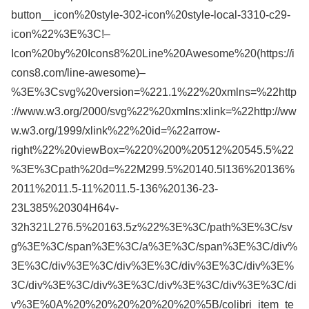
button__icon%20style-302-icon%20style-local-3310-c29-
icon%22%3E%3C!–
Icon%20by%20Icons8%20Line%20Awesome%20(https://i
cons8.com/line-awesome)–
%3E%3Csvg%20version=%221.1%22%20xmlns=%22http
://www.w3.org/2000/svg%22%20xmlns:xlink=%22http://ww
w.w3.org/1999/xlink%22%20id=%22arrow-
right%22%20viewBox=%220%200%20512%20545.5%22
%3E%3Cpath%20d=%22M299.5%20140.5l136%20136%
2011%2011.5-11%2011.5-136%20136-23-
23L385%20304H64v-
32h321L276.5%20163.5z%22%3E%3C/path%3E%3C/sv
g%3E%3C/span%3E%3C/a%3E%3C/span%3E%3C/div%
3E%3C/div%3E%3C/div%3E%3C/div%3E%3C/div%3E%
3C/div%3E%3C/div%3E%3C/div%3E%3C/div%3E%3C/di
v%3E%0A%20%20%20%20%20%20%5B/colibri_item_te