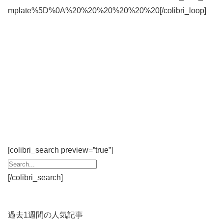
mplate%5D%0A%20%20%20%20%20%20[/colibri_loop]
[colibri_search preview=”true”]
[/colibri_search]
過去1週間の人気記事