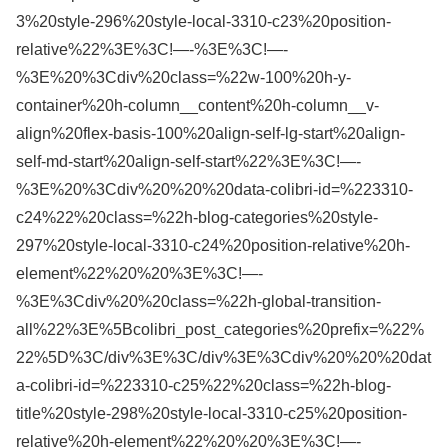
3%20style-296%20style-local-3310-c23%20position-
relative%22%3E%3C!—-%3E%3C!—-
%3E%20%3Cdiv%20class=%22w-100%20h-y-
container%20h-column__content%20h-column__v-
align%20flex-basis-100%20align-self-lg-start%20align-
self-md-start%20align-self-start%22%3E%3C!—-
%3E%20%3Cdiv%20%20%20data-colibri-id=%223310-
c24%22%20class=%22h-blog-categories%20style-
297%20style-local-3310-c24%20position-relative%20h-
element%22%20%20%3E%3C!—-
%3E%3Cdiv%20%20class=%22h-global-transition-
all%22%3E%5Bcolibri_post_categories%20prefix=%22%
22%5D%3C/div%3E%3C/div%3E%3Cdiv%20%20%20dat
a-colibri-id=%223310-c25%22%20class=%22h-blog-
title%20style-298%20style-local-3310-c25%20position-
relative%20h-element%22%20%20%3E%3C!—-