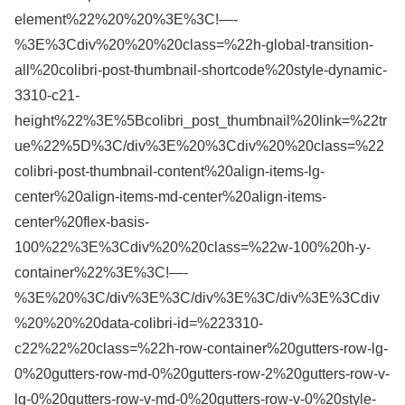
element%22%20%20%3E%3C!—-
%3E%3Cdiv%20%20%20class=%22h-global-transition-
all%20colibri-post-thumbnail-shortcode%20style-dynamic-
3310-c21-
height%22%3E%5Bcolibri_post_thumbnail%20link=%22tr
ue%22%5D%3C/div%3E%20%3Cdiv%20%20class=%22
colibri-post-thumbnail-content%20align-items-lg-
center%20align-items-md-center%20align-items-
center%20flex-basis-
100%22%3E%3Cdiv%20%20class=%22w-100%20h-y-
container%22%3E%3C!—-
%3E%20%3C/div%3E%3C/div%3E%3C/div%3E%3Cdiv
%20%20%20data-colibri-id=%223310-
c22%22%20class=%22h-row-container%20gutters-row-lg-
0%20gutters-row-md-0%20gutters-row-2%20gutters-row-v-
lg-0%20gutters-row-v-md-0%20gutters-row-v-0%20style-