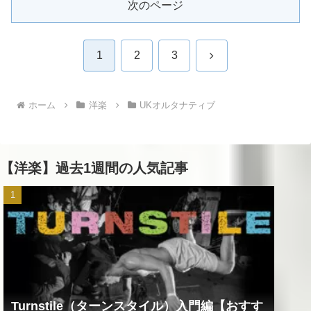
次のページ
次
1
2
3
へ
ホーム
洋楽
UKオルタナティブ
【洋楽】過去1週間の人気記事
Turnstile（ターンスタイル）入門編【おすす