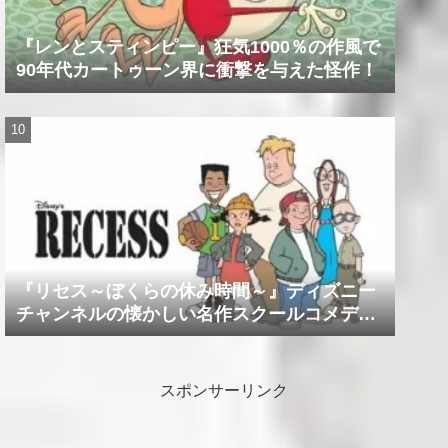
『レンとスティンピー』狂気1000％の作風で
90年代カートゥーン界に衝撃を与えた怪作！
『リセス～ぼくらの休み時間～』ディズニー
チャンネルの懐かしい名作スクールコメデ
ィ！！
スポンサーリンク