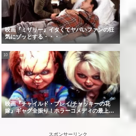
映画『ミザリー』イタくてヤバいファンの狂
気にゾッとする・・・
映画『チャイルド・プレイ/チャッキーの花
嫁』ギャグ全振り！ホラーコメディの最上級
作品！！
スポンサーリンク