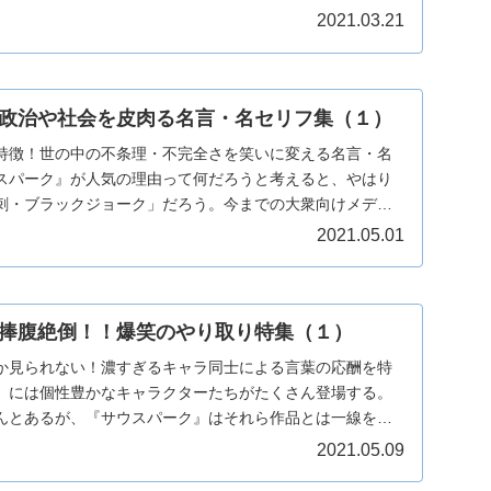
...
2021.03.21
政治や社会を皮肉る名言・名セリフ集（１）
特徴！世の中の不条理・不完全さを笑いに変える名言・名
スパーク』が人気の理由って何だろうと考えると、やはり
刺・ブラックジョーク」だろう。今までの大衆向けメディ
...
2021.05.01
捧腹絶倒！！爆笑のやり取り特集（１）
か見られない！濃すぎるキャラ同士による言葉の応酬を特
』には個性豊かなキャラクターたちがたくさん登場する。
んとあるが、『サウスパーク』はそれら作品とは一線を画
...
2021.05.09