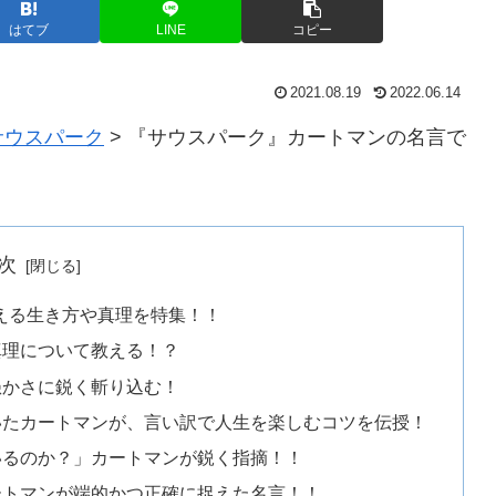
はてブ
LINE
コピー
2021.08.19
2022.06.14
サウスパーク
>
『サウスパーク』カートマンの名言で
次
教える生き方や真理を特集！！
真理について教える！？
愚かさに鋭く斬り込む！
いたカートマンが、言い訳で人生を楽しむコツを伝授！
いるのか？」カートマンが鋭く指摘！！
ートマンが端的かつ正確に捉えた名言！！