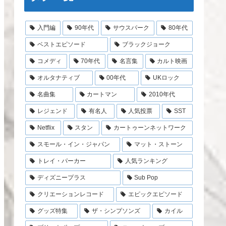
入門編
90年代
サウスパーク
80年代
ベストエピソード
ブラックジョーク
コメディ
70年代
名言集
カルト映画
オルタナティブ
00年代
UKロック
名曲集
カートマン
2010年代
レジェンド
有名人
人気投票
SST
Netflix
スタン
カートゥーンネットワーク
スモール・イン・ジャパン
マット・ストーン
トレイ・パーカー
人気ランキング
ディズニープラス
Sub Pop
クリエーションレコード
エピックエピソード
グッズ特集
ザ・シンプソンズ
カイル