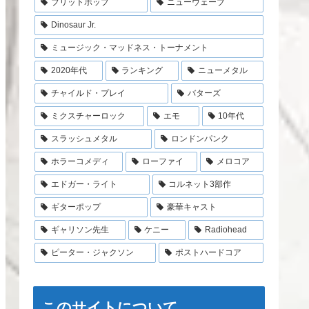
ブリットポップ
ニューウェーブ
Dinosaur Jr.
ミュージック・マッドネス・トーナメント
2020年代
ランキング
ニューメタル
チャイルド・プレイ
バターズ
ミクスチャーロック
エモ
10年代
スラッシュメタル
ロンドンパンク
ホラーコメディ
ローファイ
メロコア
エドガー・ライト
コルネット3部作
ギターポップ
豪華キャスト
ギャリソン先生
ケニー
Radiohead
ピーター・ジャクソン
ポストハードコア
このサイトについて