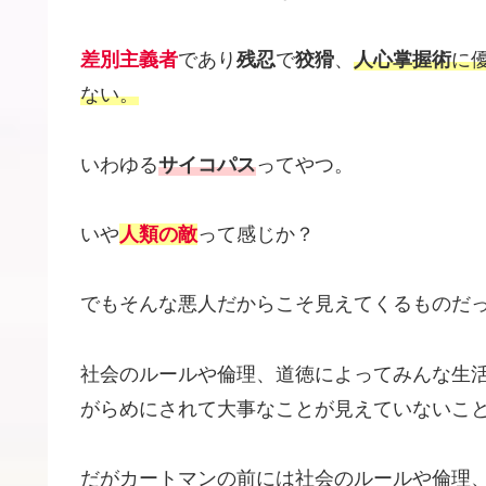
差別主義者
であり
残忍
で
狡猾
、
人心掌握術
に
ない。
いわゆる
サイコパス
ってやつ。
いや
人類の敵
って感じか？
でもそんな悪人だからこそ見えてくるものだ
社会のルールや倫理、道徳によってみんな生
がらめにされて大事なことが見えていないこ
だがカートマンの前には社会のルールや倫理