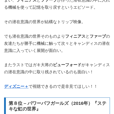
まい、
フィニアス
と
ファーブ
が作った潜在意識の中に入れ
る機械を使って記憶を取り戻すというエピソード。
その潜在意識の世界が結構なトリップ映像。
でも潜在意識の世界そのものより
フィニアス
と
ファーブ
の
友達たちが勝手に機械に触って次々とキャンディスの潜在
意識に入っていく展開が面白い。
またラストではガキ大将の
ビューフォード
がキャンディス
の潜在意識の中に取り残されているのも面白い！
ディズニー＋
で視聴できるので是非見てほしい！！
第８位 – パワーパフガールズ（2016年）『ステ
キな虹の世界』