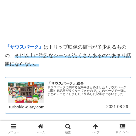
『サウスパーク』
はトリップ映像の描写が多少あるもの
の、
それ以上に強烈なシーンがたくさんあるのであまり話
題にならない。
『サウスパーク』総合
サウスパークに関する記事をまとめました！サウスパーク
に関する記事が多くなってきたので、このページで一気に
まとめることにしました！見逃した記事がございましたら
是非チェックしてください！！キャラ別ベストエピソード
一覧主人公4人同級生たち家族先生...
2021.08.26
turbokid-diary.com
でも
S08E11『視聴率はコワイ!』
のトリップ映像の描写は
メニュー
ホーム
検索
トップ
サイドバー
怖かった．．．