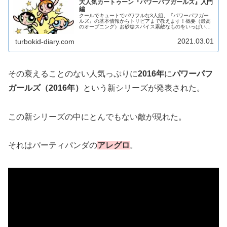
大人気カートゥーン『パワーパフガールズ』入門
編
クールでキュートでパワフルな3人組、『パワーパフガー
ルズ』の基本情報からトリビアまで教えます！概要（最高
のオープニング）お砂糖スパイス素敵なものをいっぱい全
部混ぜればむっちゃ可愛い女の子ができる！・・・はずだ
った！？だけどユートニウム博士は...
2021.03.01
turbokid-diary.com
その衰えることのない人気っぷりに
2016年
に
パワーパフ
ガールズ（2016年）
という新シリーズが発表された。
この新シリーズの中にとんでもない敵が現れた。
それはパーティパンダの
アレグロ
。