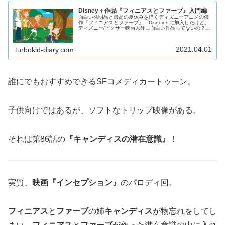
Disney＋作品『フィニアスとファーブ』入門編
面白い発明品と最高の夏休みを描くディズニーアニメの傑
作『フィニアスとファーブ』「Disney＋に加入したけど、
ディズニー/ピクサー映画以外に面白い作品ってないの？」
っていう方々に向けて僕がおすすめするのは以下の4つ。
『ザ・シンプソンズ』・『...
2021.04.01
turbokid-diary.com
誰にでもおすすめできるSFコメディカートゥーン。
子供向けではあるが、ソフトなトリップ映像がある。
それは第86話の
『キャンディスの潜在意識』
！
実質、
映画『インセプション』
のパロディ回。
フィニアス
と
ファーブ
の姉
キャンディス
が物忘れをしてし