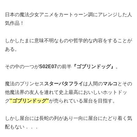
日本の魔法少女アニメをカートゥーン調にアレンジした人
気作品！
しかしたまに意味不明なものや哲学的な内容をすることが
ある。
その中の一つが
S02E07
の前半
『ゴブリンドッグ』
。
魔法のプリンセス
スターバタフライ
は人間の
マルコ
とその
他魔法界の友人を連れて史上最高においしいホットドッ
グ
”ゴブリンドッグ”
が売られている屋台を目指す。
しかし屋台には長蛇の列があり一向に屋台にたどり着く気
配もない．．．