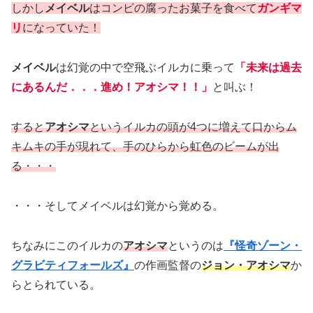
しかし
メイベル
はコンビの腐ったお菓子を食べて
ガンギマ
リ
になっていた！
メイベル
は幻覚の中で空飛ぶイルカに乗って
「未来は過去
にあるんだ．．．進め！アオシマ！！」
と叫ぶ！
すると
アオシマ
というイルカの頭が4つに増えて口からム
キムキの手が現れて、手のひらから虹色のビームが出
る・・・
・・・そしてメイベルは幻覚から覚める。
ちなみにこのイルカの
アオシマ
というのは
『怪奇ゾーン・
グラビティフォールズ』
の作画監督の
ジョン・アオシマ
か
らとられている。