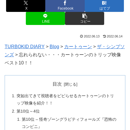
X
Facebook
はてブ
LINE
コピー
2022.06.13
2022.06.14
TURBOKID DIARY
>
Blog
>
カートゥーン
>
ザ・シンプソ
ンズ
>
忘れられない・・・カートゥーンのトリップ映像
ベスト10！！
目次
突如出てきて視聴者をビビらせるカートゥーンのトリ
ップ映像を紹介！！
第10位～4位
第10位 – 怪奇ゾーングラビティフォールズ『恐怖の
コンビニ』