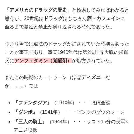
「アメリカのドラッグの歴史」
と検索してみればわかると
思うが、20世紀は
ドラッグ
はもちろん
酒
・
カフェイン
に
至るまで蔓延と禁止が繰り返される時代であった。
つまり今では違法のドラッグが許されていた時期もあった
ことが事実であり、事実1940年代は第2次世界大戦の帰還
兵に
アンフェタミン（覚醒剤）
が処方されていた。
またこの時期のカートゥーン（ほぼ
ディズニー
だ
が．．．）では
『ファンタジア』
（1940年）・・・ほぼ全編
『ダンボ』
（1941年）・・・ピンクのゾウのシーン
『三人の騎士』
（1944年）・・・ラスト15分の実写×
アニメ映像