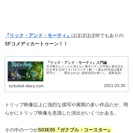
『リック・アンド・モーティ』
はほぼほぼ何でもありの
SFコメディカートゥーン！！
『リック・アンド・モーティ』入門編
天才爺さんリックと冴えない孫モーティが宇宙と多次元を
行き来するSFドタバタコメディ劇！！僕はSF作品は基本
苦手だ．．．聞きなれない固有名詞が多いし。固有名詞が
出ても、視覚的にわかりやすく提示できるものならまだ理
解できる。（『どこでもドア』と...
2021.03.30
turbokid-diary.com
トリップ映像以上に強烈な描写や展開の多い作品だが、明
らかにトリップ映像を意識した演出がいくつかある。
その中の一つが
S03E05『ガクブル・コースター』