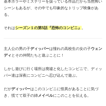
基本ホラーやミステリーを扱っている作品だから当然怖い
シーンもあるが、その中でも印象的なトリップ映像があ
る。
それは
シーズン１の第5話『恐怖のコンビニ』
。
主人公の男の子
ディッパー
は憧れの高校生の女の子
ウェン
ディ
とその仲間たちと遊ぶことに！
しかし遊びに行く場所は廃墟と化したコンビニで、ディッ
パー達は深夜にコンビニへ忍び込んで遊ぶ。
だが
ディッパー
はこのコンビニに怪異があることに気づ
き、慌てて双子の姉
メイベル
にこのことを伝える。