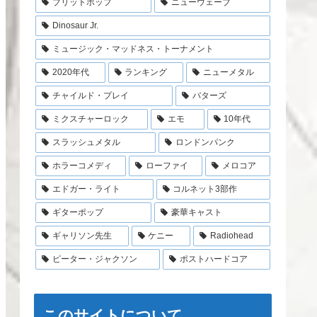
ブリットポップ
ニューウェーブ
Dinosaur Jr.
ミュージック・マッドネス・トーナメント
2020年代
ランキング
ニューメタル
チャイルド・プレイ
バターズ
ミクスチャーロック
エモ
10年代
スラッシュメタル
ロンドンパンク
ホラーコメディ
ローファイ
メロコア
エドガー・ライト
コルネット3部作
ギターポップ
豪華キャスト
ギャリソン先生
ケニー
Radiohead
ピーター・ジャクソン
ポストハードコア
このサイトについて