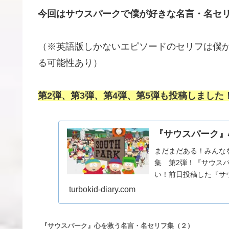
今回はサウスパークで僕が好きな名言・名セリ
（※英語版しかないエピソードのセリフは僕
る可能性あり）
第2弾、第3弾、第4弾、第5弾も投稿しました
『サウスパーク』
まだまだある！みんな
集 第2弾！『サウス
い！前日投稿した『サ
たのと、まだまだ良い名.
turbokid-diary.com
『サウスパーク』心を救う名言・名セリフ集（２）