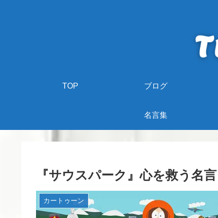
TOP
ブログ
名言集
『サウスパーク』心を救う名言
カートゥーン