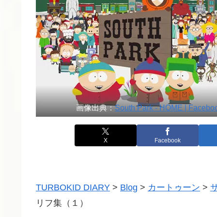
画像出典：
South Park - HOME | Facebo
X
Facebook
TURBOKID DIARY
>
Blog
>
カートゥーン
>
リフ集（１）