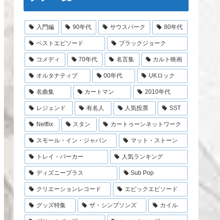
入門編
90年代
サウスパーク
80年代
ベストエピソード
ブラックジョーク
コメディ
70年代
名言集
カルト映画
オルタナティブ
00年代
UKロック
名曲集
カートマン
2010年代
レジェンド
有名人
人気投票
SST
Netflix
スタン
カートゥーンネットワーク
スモール・イン・ジャパン
マット・ストーン
トレイ・パーカー
人気ランキング
ディズニープラス
Sub Pop
クリエーションレコード
エピックエピソード
グッズ特集
ザ・シンプソンズ
カイル