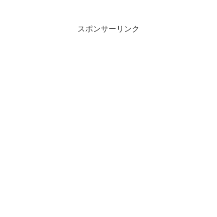
た！2021年8月17日より『サウスパー
ク：エピックエピソード』を開始。『サ
ウスパーク』で人...
スポンサーリンク