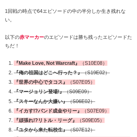
1回戦の時点で64エピソードの中の半分しか生き残れな
い。
以下の
赤マーカー
のエピソードは勝ち残ったエピソードた
ちだ！
『Make Love, Not
Warcraft』
（S10E08）
『俺の祖国はどこへ行った？』
（S19E02）
『世界の中心でタコス』
（S07E05）
『マージョリン登場!』
（S09E09）
『スキーなんか大嫌い』
（S06E02）
『イカす!?バンド成金やりー』
（S07E09）
『頑張れ!?リトル・リーグ』
（S09E05）
『ユタから来た転校生』
（S07E12）