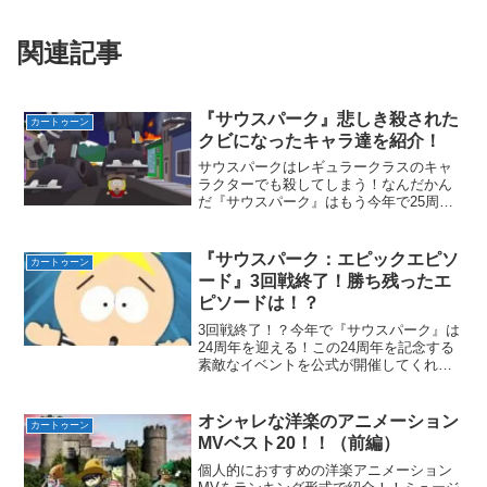
関連記事
『サウスパーク』悲しき殺された
カートゥーン
クビになったキャラ達を紹介！
サウスパークはレギュラークラスのキャ
ラクターでも殺してしまう！なんだかん
だ『サウスパーク』はもう今年で25周
年。かなり歴史のある番組だ！これだけ
歴史があると昔は出てたけど今は出てい
ないキャラが結構いる。今出ていないキ
『サウスパーク：エピックエピソ
カートゥーン
ャラは大体殺されている・...
ード』3回戦終了！勝ち残ったエ
ピソードは！？
3回戦終了！？今年で『サウスパーク』は
24周年を迎える！この24周年を記念する
素敵なイベントを公式が開催してくれ
た！2021年8月17日より『サウスパー
ク：エピックエピソード』を開始。『サ
ウスパーク』で人気のあるエピソード64
オシャレな洋楽のアニメーション
カートゥーン
個から、どのエ...
MVベスト20！！（前編）
個人的におすすめの洋楽アニメーション