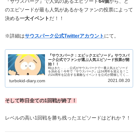
『サウスパーク』で人気のあるエピソード
64個
から、ど
のエピソードが最も人気があるかをファンの投票によって
決める
一大イベント
だ！！
※詳細は
サウスパーク公式Twitterアカウント
にて。
『サウスパーク：エピックエピソード』サウスパ
ーク公式でファンが選ぶ人気エピソード投票が開
始！！
時はきた．．．公式がサウスパークで一番人気エピソード
を決める！今年で『サウスパーク』は24周年を迎える！こ
の24周年を記念する素敵なイベントを公式が開催してくれ
た！2021年8月17日より『サウスパーク：エピックエピソ
2021.08.20
turbokid-diary.com
ード』を開始。『サウス...
そして昨日全ての1回戦が終了！
レベルの高い1回戦を勝ち残ったエピソードはどれか？！