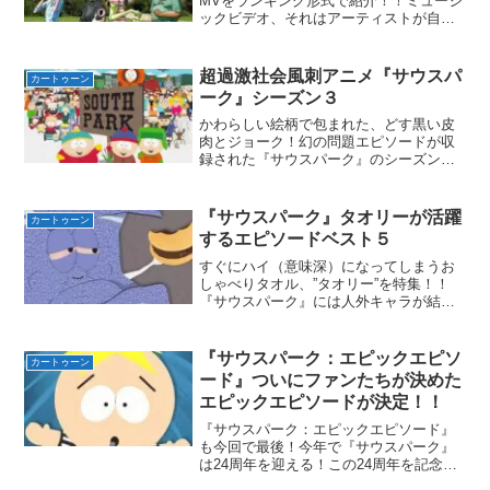
MVをランキング形式で紹介！！ミュージ
ックビデオ、それはアーティストが自分
の曲をプロモーションするために製作さ
れた映像作品と今なら定義されている。
一説によればQueenの『Bohemian
超過激社会風刺アニメ『サウスパ
カートゥーン
Rhapsod...
ーク』シーズン３
かわらしい絵柄で包まれた、どす黒い皮
肉とジョーク！幻の問題エピソードが収
録された『サウスパーク』のシーズン３
サウスパークは1997年からアメリカの
Comedy Centralで放送されている下ネ
タ・ブラックジョーク・社会風刺満載の
『サウスパーク』タオリーが活躍
カートゥーン
過激なアニ...
するエピソードベスト５
すぐにハイ（意味深）になってしまうお
しゃべりタオル、”タオリー”を特集！！
『サウスパーク』には人外キャラが結構
出てくる。Mr.ハンキー、スカズルバッ
ト、ジャコブ、4つ尻のサルなど。特に初
期は多かった。その中でも割と人気があ
『サウスパーク：エピックエピソ
カートゥーン
るタオリーがメイン...
ード』ついにファンたちが決めた
エピックエピソードが決定！！
『サウスパーク：エピックエピソード』
も今回で最後！今年で『サウスパーク』
は24周年を迎える！この24周年を記念す
る素敵なイベントを公式が開催してくれ