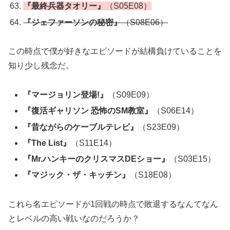
『最終兵器タオリー』
（S05E08）
『ジェファーソンの秘密』
（S08E06）
この時点で僕が好きなエピソードが結構負けていることを
知り少し残念だ。
『マージョリン登場!』
（S09E09）
『復活ギャリソン 恐怖のSM教室』
（S06E14）
『昔ながらのケーブルテレビ』
（S23E09）
『The List』
（S11E14）
『Mr.ハンキーのクリスマスDEショー』
（S03E15）
『マジック・ザ・キッチン』
（S18E08）
これら名エピソードが1回戦の時点で敗退するなんてなん
とレベルの高い戦いなのだろうか？