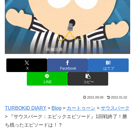
画像出典：
South Park - HOME | Facebook
X
Facebook
はてブ
LINE
コピー
2021.09.09
2022.01.02
TURBOKID DIARY
>
Blog
>
カートゥーン
>
サウスパーク
>
『サウスパーク：エピックエピソード』1回戦終了！勝
ち残ったエピソードは！？