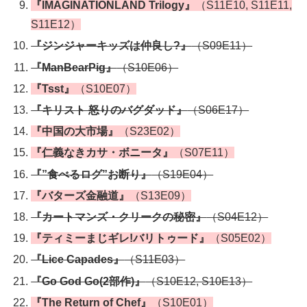
『IMAGINATIONLAND Trilogy』
（S11E10, S11E11,
S11E12）
『ジンジャーキッズは仲良し?』
（S09E11）
『ManBearPig』
（S10E06）
『Tsst』
（S10E07）
『キリスト 怒りのバグダッド』
（S06E17）
『中国の大市場』
（S23E02）
『仁義なきカサ・ボニータ』
（S07E11）
『”食べるログ”お断り』
（S19E04）
『バターズ金融道』
（S13E09）
『カートマンズ・クリークの秘密』
（S04E12）
『ティミーまじギレ!バリトゥード』
（S05E02）
『Lice Capades』
（S11E03）
『Go God Go(2部作)』
（S10E12, S10E13）
『The Return of Chef』
（S10E01）