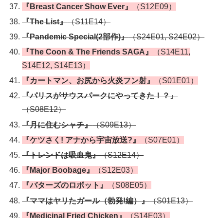
『Breast Cancer Show Ever』
（S12E09）
『The List』
（S11E14）
『Pandemic Special(2部作)』
（S24E01, S24E02）
『The Coon & The Friends SAGA』
（S14E11,
S14E12, S14E13）
『カートマン、お尻から火炎フン射』
（S01E01）
『パリスがサウスパークにやってきた！？』
（S08E12）
『月に住むシャチ』
（S09E13）
『ケツさく! アナから宇宙放送?』
（S07E01）
『トレンドは吸血鬼』
（S12E14）
『Major Boobage』
（S12E03）
『バターズのロボット』
（S08E05）
『ママはヤリたガール（勃発!編）』
（S01E13）
『Medicinal Fried Chicken』
（S14E03）