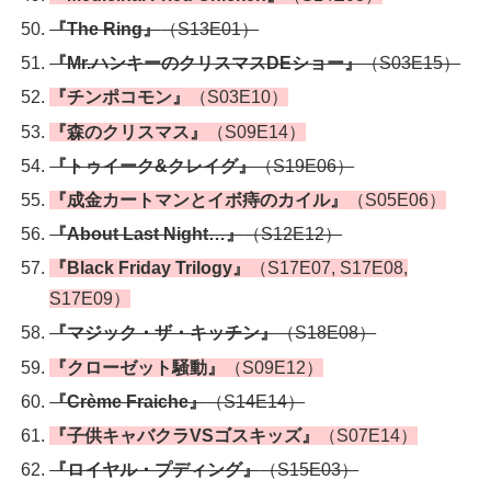
『The Ring』
（S13E01）
『Mr.ハンキーのクリスマスDEショー』
（S03E15）
『チンポコモン』
（S03E10）
『森のクリスマス』
（S09E14）
『トゥイーク&クレイグ』
（S19E06）
『成金カートマンとイボ痔のカイル』
（S05E06）
『About Last Night…』
（S12E12）
『Black Friday Trilogy』
（S17E07, S17E08,
S17E09）
『マジック・ザ・キッチン』
（S18E08）
『クローゼット騒動』
（S09E12）
『Crème Fraiche』
（S14E14）
『子供キャバクラVSゴスキッズ』
（S07E14）
『ロイヤル・プディング』
（S15E03）