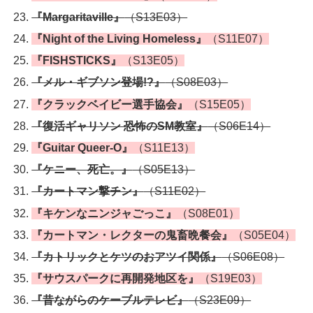
『Margaritaville』
（S13E03）
『Night of the Living Homeless』
（S11E07）
『FISHSTICKS』
（S13E05）
『メル・ギブソン登場!?』
（S08E03）
『クラックベイビー選手協会』
（S15E05）
『復活ギャリソン 恐怖のSM教室』
（S06E14）
『Guitar Queer-O』
（S11E13）
『ケニー、死亡。』
（S05E13）
『カートマン撃チン』
（S11E02）
『キケンなニンジャごっこ』
（S08E01）
『カートマン・レクターの鬼畜晩餐会』
（S05E04）
『カトリックとケツのおアツイ関係』
（S06E08）
『サウスパークに再開発地区を』
（S19E03）
『昔ながらのケーブルテレビ』
（S23E09）