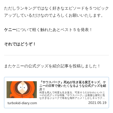
ただしランキングではなく好きなエピソードを５つピック
アップしているだけなのでよろしくお願いいたします。
ケニー
について軽く触れたあとベスト５を発表！
それではどうぞ！
またケニーの公式グッズを紹介記事を投稿しました！
『サウスパーク』死ぬが生き返る貧乏キッズ、ケ
ニーの日常で使いたくなるような公式グッズを紹
介！
何度も死んで何度も生き返る、可哀そうだがかわいいケニ
ーの公式グッズを特集『サウスパーク』は過激な描写と危
なすぎるジョークで有名な海外アニメ！しかしキャラクタ
ーそのものは可愛らしいものだらけ！！そのため思わず買
2021.05.19
turbokid-diary.com
ってしまいたくなるグッズがたくさ...