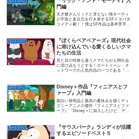
『リック・アンド・モーティ』入
カートゥーン
門編
天才爺さんリックと冴えない孫モーティ
が宇宙と多次元を行き来するSFドタバタ
コメディ劇！！僕はSF作品は基本苦手
だ．．．聞きなれない固有名詞が多い
し。固有名詞が出ても、視覚的にわかり
やすく提示できるものならまだ理解でき
『ぼくらベアベアーズ』現代社会
カートゥーン
る。（『どこでもドア』と...
に溶け込んでいる愛くるしいクマ
たちの生活
見た目の性格も違うクマたちが人間社会
に溶け込もうとする！カートゥーン・ネ
ットワークの人気作品の一つである『ぼ
くらベアベアーズ』。正直な話・・・こ
の『ぼくらベアベアーズ』の宣伝CMをは
じめて見たとき、「視聴してみよう！」
Disney＋作品『フィニアスとフ
カートゥーン
とは思えなかった。なぜ...
ァーブ』入門編
面白い発明品と最高の夏休みを描くディ
ズニーアニメの傑作『フィニアスとファ
ーブ』「Disney＋に加入したけど、ディ
ズニー/ピクサー映画以外に面白い作品っ
てないの？」っていう方々に向けて僕が
おすすめするのは以下の4つ。『ザ・シン
『サウスパーク』ランディが活躍
カートゥーン
プソンズ』・『...
するエピソードベスト５