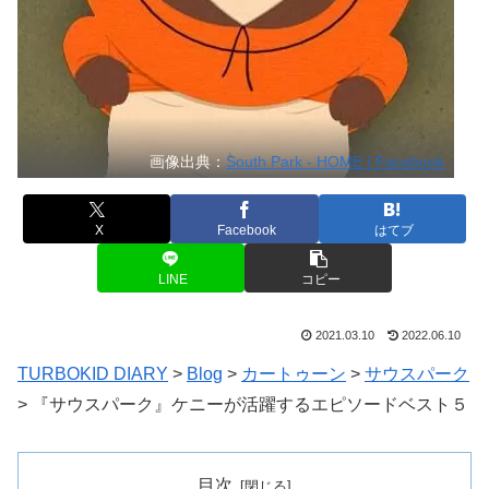
画像出典：
South Park - HOME | Facebook
X
Facebook
はてブ
LINE
コピー
2021.03.10
2022.06.10
TURBOKID DIARY
>
Blog
>
カートゥーン
>
サウスパーク
>
『サウスパーク』ケニーが活躍するエピソードベスト５
目次