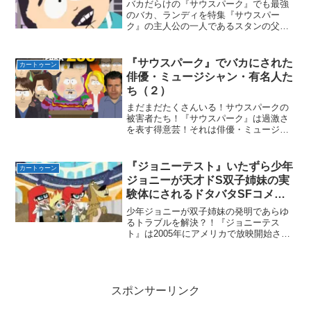
バカだらけの『サウスパーク』でも最強
のバカ、ランディを特集『サウスパー
ク』の主人公の一人であるスタンの父親
ランディ・マーシュ！そのランディがメ
インを務める多くのエピソードの中か
ら、僕の独断と偏見でベスト５を発表！
『サウスパーク』でバカにされた
カートゥーン
ただしランキングではなく好き...
俳優・ミュージシャン・有名人た
ち（２）
まだまだたくさんいる！サウスパークの
被害者たち！『サウスパーク』は過激さ
を表す得意芸！それは俳優・ミュージシ
ャン等の有名人たちを無許可でバカにし
たりこき下ろしたり、中には作中で惨殺
してしまうこと！この得意芸によって
『ジョニーテスト』いたずら少年
カートゥーン
『サウスパーク』は良識のあ...
ジョニーが天才ドS双子姉妹の実
験体にされるドタバタSFコメデ
ィ！？
少年ジョニーが双子姉妹の発明であらゆ
るトラブルを解決？！『ジョニーテス
ト』は2005年にアメリカで放映開始され
たカートゥーン。製作はワーナーブラザ
ーズ・アニメーション。2015年にNetflix
にて日本語版の放映が開始された！そし
て2021...
スポンサーリンク