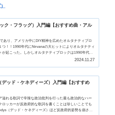
ズ）
g（ブラック・フラッグ）入門編【おすすめ曲・アル
であり、アメリカ中にDIY精神を広めたオルタナティブロ
つ！！1990年代にNirvanaの大ヒットによりオルタナティ
トが起こった。しかしオルタナティブロックは1990年代以
2024.11.27
edys（デッド・ケネディーズ）入門編【おすすめ
ア溢れる歌詞で辛辣な政治批判を行った最も政治的なハー
クロッカーが反政府的な歌詞を書くことは珍しいことでも
nnedys（デッド・ケネディーズ）ほど反政府的姿勢を崩さな