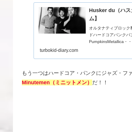
Husker du
ム】
オルタナティブロック
ドハードコアパンクバンド！！N
PumpkinsMetalli
turbokid-diary.com
もう一つはハードコア・パンクにジャズ・フ
Minutemen（ミニットメン）
だ！！