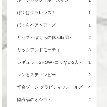
ボージャック・ホースマン
1
ぼくはクラレンス！
1
ぼくらベアベアーズ
1
リセス～ぼくらの休み時間～
2
リックアンドモーティ
8
レギュラーSHOW~コリない2人~
1
レンとスティンピー
2
怪奇ゾーン グラビティフォールズ
4
陰謀論のオシゴト
2