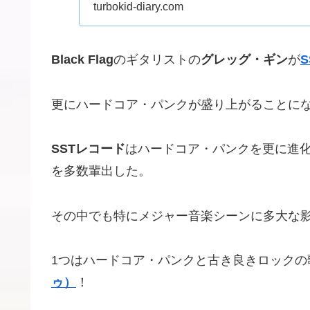
かったバンド...
turbokid-diary.com
Black Flag
のギタリストの
グレッグ・ギン
が
更にハードコア・パンクが盛り上がることに
SSTレコード
はハードコア・パンクを更に進
を多数輩出した。
その中でも特にメジャー音楽シーンに多大な影
1つはハードコア・パンクと古き良きロックの
ゥ）
！