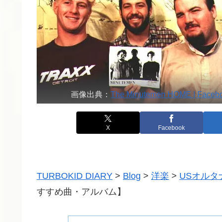
画像出典：
The Minutemen HOME | Faceb
X
Facebook
TURBOKID DIARY
>
Blog
>
洋楽
>
USオルタ
すすめ曲・アルバム】