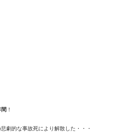
年間
！
の悲劇的な事故死により解散した・・・