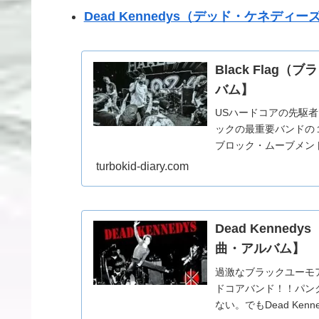
Dead Kennedys（デッド・ケネディー
Black Fla
バム】
USハードコアの先駆者
ックの最重要バンドの１
ブロック・ムーブメン
前に...
turbokid-diary.com
Dead Kenn
曲・アルバム】
過激なブラックユーモ
ドコアバンド！！パン
ない。でもDead Ke