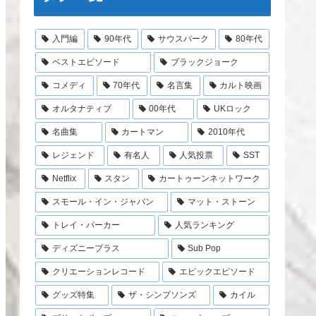
入門編
90年代
サウスパーク
80年代
ベストエピソード
ブラックジョーク
コメディ
70年代
名言集
カルト映画
オルタナティブ
00年代
UKロック
名曲集
カートマン
2010年代
レジェンド
有名人
人気投票
SST
Netflix
スタン
カートゥーンネットワーク
スモール・イン・ジャパン
マット・ストーン
トレイ・パーカー
人気ランキング
ディズニープラス
Sub Pop
クリエーションレコード
エピックエピソード
グッズ特集
ザ・シンプソンズ
カイル