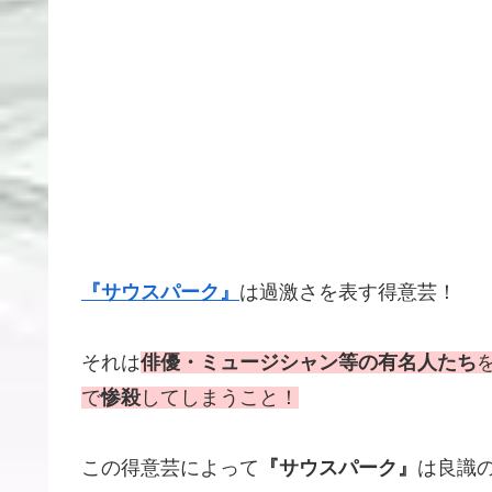
『サウスパーク』
は過激さを表す得意芸！
それは
俳優・ミュージシャン等の有名人たち
で
惨殺
してしまうこと！
この得意芸によって
『サウスパーク』
は良識