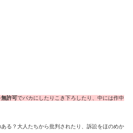
を
無許可
でバカにしたりこき下ろしたり、中には作中
のある？大人たちから批判されたり、訴訟をほのめか