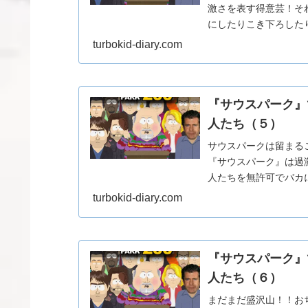
激さを表す得意芸！そ
にしたりこき下ろした
て『サウスパーク』は良識
turbokid-diary.com
『サウスパーク』
人たち（５）
サウスパークは留まる
『サウスパーク』は過
人たちを無許可でバカ
と！この得意芸によって『
turbokid-diary.com
『サウスパーク』
人たち（６）
まだまだ盛沢山！！お