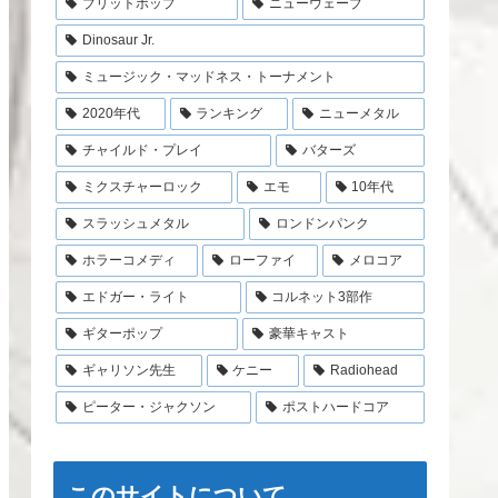
ブリットポップ
ニューウェーブ
Dinosaur Jr.
ミュージック・マッドネス・トーナメント
2020年代
ランキング
ニューメタル
チャイルド・プレイ
バターズ
ミクスチャーロック
エモ
10年代
スラッシュメタル
ロンドンパンク
ホラーコメディ
ローファイ
メロコア
エドガー・ライト
コルネット3部作
ギターポップ
豪華キャスト
ギャリソン先生
ケニー
Radiohead
ピーター・ジャクソン
ポストハードコア
このサイトについて