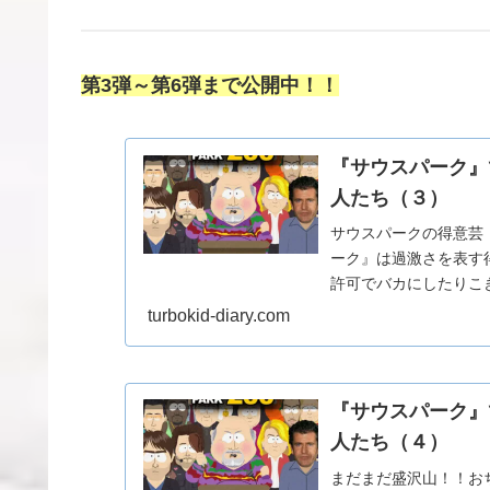
第3弾～第6弾まで公開中！！
『サウスパーク』
人たち（３）
サウスパークの得意芸
ーク』は過激さを表す
許可でバカにしたりこ
意芸によって『サウスパー
turbokid-diary.com
『サウスパーク』
人たち（４）
まだまだ盛沢山！！お