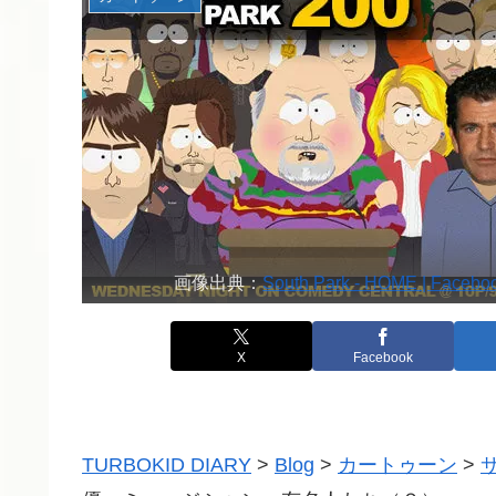
画像出典：
South Park - HOME | Facebo
X
Facebook
TURBOKID DIARY
>
Blog
>
カートゥーン
>