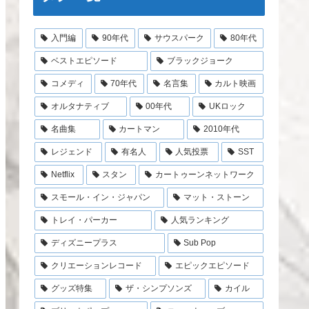
入門編
90年代
サウスパーク
80年代
ベストエピソード
ブラックジョーク
コメディ
70年代
名言集
カルト映画
オルタナティブ
00年代
UKロック
名曲集
カートマン
2010年代
レジェンド
有名人
人気投票
SST
Netflix
スタン
カートゥーンネットワーク
スモール・イン・ジャパン
マット・ストーン
トレイ・パーカー
人気ランキング
ディズニープラス
Sub Pop
クリエーションレコード
エピックエピソード
グッズ特集
ザ・シンプソンズ
カイル