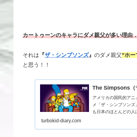
カートゥーンのキャラにダメ親父が多い理由
それは
『
ザ・シンプソンズ
』
のダメ親父
”ホー
と思う！！
The Simpso
アメリカの国民的アニ
メ「ザ・シンプソンズ
も日本のほとんどの人
か印象がないと思う。一時
turbokid-diary.com