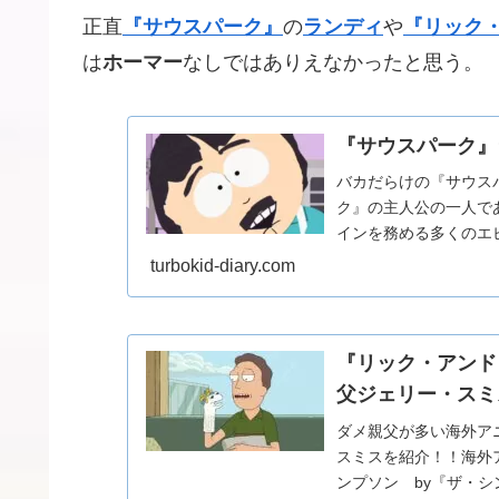
正直
『サウスパーク』
の
ランディ
や
『リック
は
ホーマー
なしではありえなかったと思う。
『サウスパーク』
バカだらけの『サウス
ク』の主人公の一人で
インを務める多くのエ
だしランキングではなく好
turbokid-diary.com
『リック・アンド
父ジェリー・スミ
ダメ親父が多い海外ア
スミスを紹介！！海外
ンプソン by『ザ・