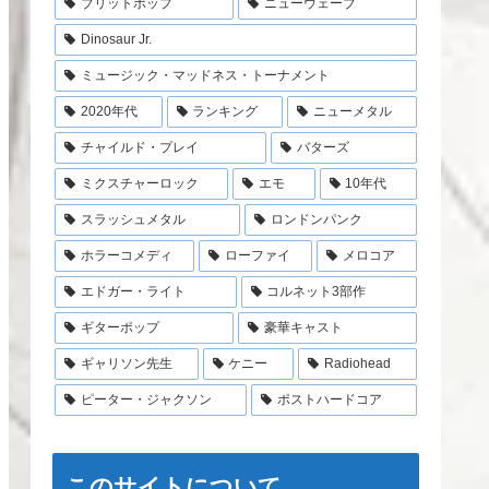
ブリットポップ
ニューウェーブ
Dinosaur Jr.
ミュージック・マッドネス・トーナメント
2020年代
ランキング
ニューメタル
チャイルド・プレイ
バターズ
ミクスチャーロック
エモ
10年代
スラッシュメタル
ロンドンパンク
ホラーコメディ
ローファイ
メロコア
エドガー・ライト
コルネット3部作
ギターポップ
豪華キャスト
ギャリソン先生
ケニー
Radiohead
ピーター・ジャクソン
ポストハードコア
このサイトについて