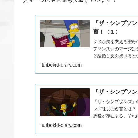
『ザ・シンプソン
言！（１）
ダメな夫を支える聖母
プソンズ』のマージは
と結婚し支え続けると
よく考えればホーマーと結
turbokid-diary.com
『ザ・シンプソン
『ザ・シンプソンズ』
ンズ社長の名言とは？
悪役が存在する。それ
マーが勤めているスプリン
turbokid-diary.com