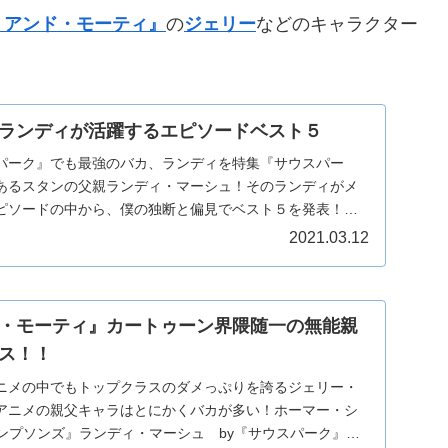
・アンド・モーティ』
の
ジェリー
などのキャラクター
ランディが活躍するエピソードベスト５
パーク』でも最強のバカ、ランディを特集『サウスパー
あるスタンの父親ランディ・マーシュ！そのランディがメ
ピソードの中から、僕の独断と偏見でベスト５を発表！た
き...
2021.03.12
・モーティ』カートゥーン界隈随一の無能親
ス！！
ニメの中でもトップクラスのダメっぷりを誇るジェリー・
アニメの親父キャラはとにかくバカが多い！ホーマー・シ
シンプソンズ』ランディ・マーシュ by『サウスパーク』リ