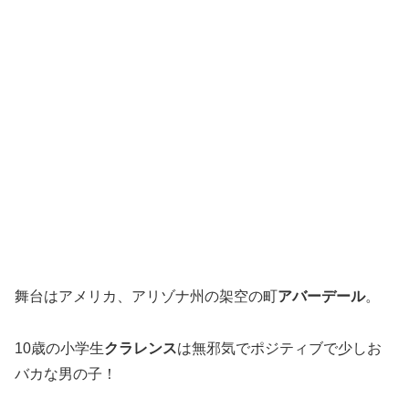
舞台はアメリカ、アリゾナ州の架空の町
アバーデール
。
10歳の小学生
クラレンス
は無邪気でポジティブで少しお
バカな男の子！