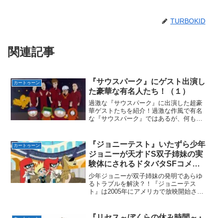
TURBOKID
関連記事
『サウスパーク』にゲスト出演し
カートゥーン
た豪華な有名人たち！（１）
過激な『サウスパーク』に出演した超豪
華ゲストたちを紹介！過激な作風で有名
な『サウスパーク』ではあるが、何も出
てくる有名人全員を見境なく貶していく
わけでない！！作者のトレイとマットだ
って尊敬している作品や人間だってもち
『ジョニーテスト』いたずら少年
カートゥーン
ろんいる。今回は『サウス...
ジョニーが天才ドS双子姉妹の実
験体にされるドタバタSFコメデ
ィ！？
少年ジョニーが双子姉妹の発明であらゆ
るトラブルを解決？！『ジョニーテス
ト』は2005年にアメリカで放映開始され
たカートゥーン。製作はワーナーブラザ
ーズ・アニメーション。2015年にNetflix
にて日本語版の放映が開始された！そし
『リセス～ぼくらの休み時間～』