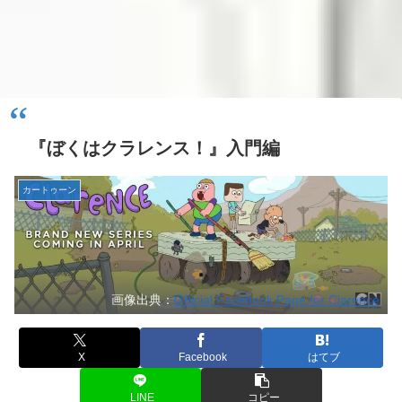
『ぼくはクラレンス！』入門編
カートゥーン
画像出典：
Official Facebook Page for Clarence
X
Facebook
はてブ
LINE
コピー