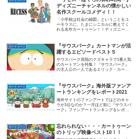
カートゥーン
て2021...
ディズニーチャンネルの懐かしい
名作スクールコメディ！！
「小学校は社会の縮図」ということをユ
ーモラスに、たまにシニカルに教えてく
れる名作カートゥーン！！ディズニーチ
ャンネルのアニメと実写ドラマは正直当
たり外れが大きい・・・個人的にディズ
ニーチャンネル及びディズニーXDの作品
『サウスパーク』カートマンが活
カートゥーン
では『怪奇ゾーン・グラ...
躍するエピソードベスト５
サウスパーク屈指のクズキャラで1番人気
のカートマンを特集！『サウスパーク』
の主人公の一人であるエリック・カート
マン！そのカートマンがメインを務める
多くのエピソードの中から、僕の独断と
偏見でベスト５を発表！ただしランキン
『サウスパーク』海外版ファンア
カートゥーン
グではなく好きなエピソ...
ートランキングをレポート2021
海外サイトのファンアートではどのキャ
ラが1位なのか？一月ほど前に『サウスパ
ーク』ファンアートランキングをレポー
ト2021という記事を投稿した。この記事
では世界最大級のPV数を誇るイラスト共
有サイトpixivで『サウスパーク』に関す
忘れられない・・・カートゥーン
カートゥーン
るイラスト...
のトリップ映像ベスト10！！