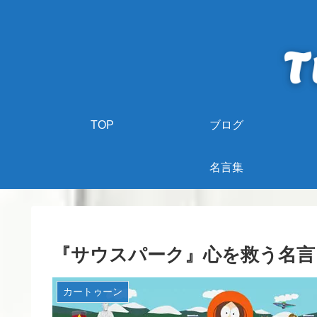
TOP
ブログ
名言集
『サウスパーク』心を救う名言
カートゥーン