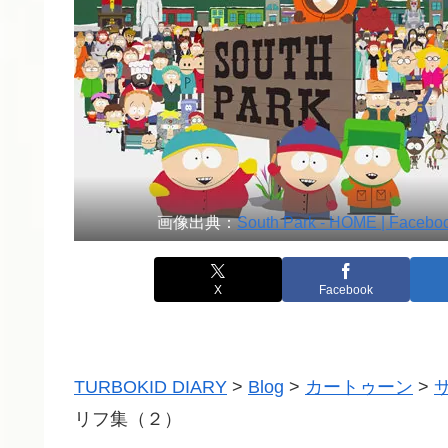
画像出典：
South Park - HOME | Facebo
X
Facebook
TURBOKID DIARY
>
Blog
>
カートゥーン
>
リフ集（２）