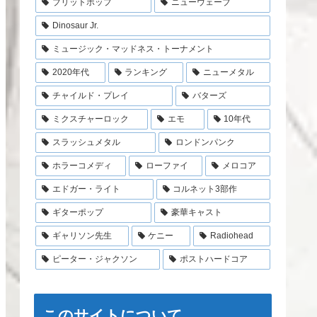
ブリットポップ
ニューウェーブ
Dinosaur Jr.
ミュージック・マッドネス・トーナメント
2020年代
ランキング
ニューメタル
チャイルド・プレイ
バターズ
ミクスチャーロック
エモ
10年代
スラッシュメタル
ロンドンパンク
ホラーコメディ
ローファイ
メロコア
エドガー・ライト
コルネット3部作
ギターポップ
豪華キャスト
ギャリソン先生
ケニー
Radiohead
ピーター・ジャクソン
ポストハードコア
このサイトについて