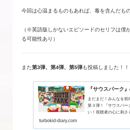
今回は心温まるものもあれば、毒を含んだも
（※英語版しかないエピソードのセリフは僕
る可能性あり）
また
第3弾、第4弾、第5弾
も投稿しました！！
『サウスパーク』
まだまだ！みんなを前
第３弾！『サウスパー
い！視聴者の心に刺さ
ク』心を救う名言・名セリ
turbokid-diary.com