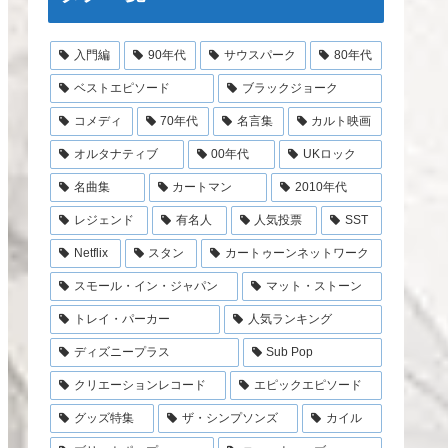
入門編
90年代
サウスパーク
80年代
ベストエピソード
ブラックジョーク
コメディ
70年代
名言集
カルト映画
オルタナティブ
00年代
UKロック
名曲集
カートマン
2010年代
レジェンド
有名人
人気投票
SST
Netflix
スタン
カートゥーンネットワーク
スモール・イン・ジャパン
マット・ストーン
トレイ・パーカー
人気ランキング
ディズニープラス
Sub Pop
クリエーションレコード
エピックエピソード
グッズ特集
ザ・シンプソンズ
カイル