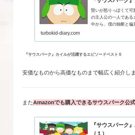
『サウスパーク』
賢いが怒りっぽくて可
の主人公の一人である
中から、僕の独断と偏
ピソードを５つピックアッ
turbokid-diary.com
『サウスパーク』カイルが活躍するエピソードベスト５
安価なものから高価なものまで幅広く紹介し
また
Amazonでも購入できるサウスパーク公
『サウスパーク』
（１）