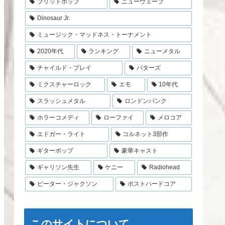
ブリットポップ
ニューウェーブ
Dinosaur Jr.
ミュージック・マッドネス・トーナメント
2020年代
ランキング
ニューメタル
チャイルド・プレイ
バターズ
ミクスチャーロック
エモ
10年代
スラッシュメタル
ロンドンパンク
ホラーコメディ
ローファイ
メロコア
エドガー・ライト
コルネット3部作
ギターポップ
豪華キャスト
ギャリソン先生
ケニー
Radiohead
ピーター・ジャクソン
ポストハードコア
このサイトについて