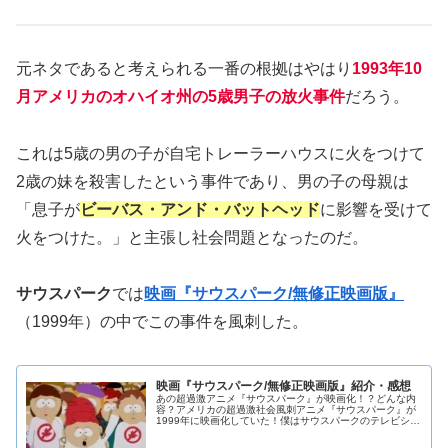
元ネタであると考えられる一番の根拠はやはり
1993年10
月アメリカのオハイオ州の5歳男子の放火事件
だろう。
これは5歳の男の子が自宅トレーラーハウスに火をつけて
2歳の妹を殺害したという事件であり、男の子の母親は
「息子が
ビーバス・アンド・バットヘッド
に影響を受けて
火をつけた。」と主張し社会問題となったのだ。
サウスパーク
では
映画『サウスパーク/無修正映画版』
（1999年）の中でこの事件を風刺した。
映画『サウスパーク/無修正映画版』紹介・感想
あの超過激アニメ『サウスパーク』が映画化！？どんな内
容？アメリカの超過激社会風刺アニメ『サウスパーク』が
1999年に映画化していた！僕はサウスパークのテレビシリ
ーズを１から13シーズンほど見た後に映画版があることを
知ったのでかなりびっくりし...