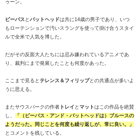
ゥーン。
ビーバス
と
バットヘッド
は共に14歳の男子であり、いつ
もローテンションで汚いスラングを使って掛け合うスタイ
ルで全米で人気を博した。
だがその反面大人たちには忌み嫌われているアニメであ
り、裁判にまで発展したことも何度かあった。
ここまで見ると
テレンス＆フィリップ
との共通点が多いよ
うに思える。
またサウスパークの作者
トレイ
と
マット
はこの作品を絶賛
し、
「（ビーバス・アンド・バットヘッドは）ブルースの
ようだった。同じことを何度も繰り返しが、常に良い。」
とコメントを残している。