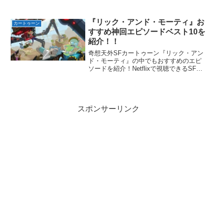
また最高の海外アニメが生まれた！！そ
の名も『陰謀論のオシゴト』2021年10月
下旬にNetflixにて放送され...
『リック・アンド・モーティ』お
カートゥーン
すすめ神回エピソードベスト10を
紹介！！
奇想天外SFカートゥーン『リック・アン
ド・モーティ』の中でもおすすめのエピ
ソードを紹介！Netflixで視聴できるSFコ
メディカートゥーン『リック・アンド・
モーティ』。イカれた天才科学者リッ
ク・サンチェスとその孫モーティのコン
ビの面白さ！毎...
スポンサーリンク