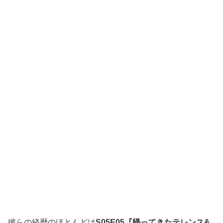
彼らの経歴のほとんどは
S05E05『帰ってきたテレンス&