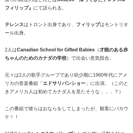
フィリップ』
にて語られる。
テレンス
はトロント出身であり、
フィリップ
はモントリオ
ール出身。
2人は
Canadian School for Gifted Babies
（
才能のある赤
ちゃんのためのカナダの学校
）で出会い意気投合。
元々は2人の歌手グループであり幼少期に1960年代にアメ
リカの音楽番組「
エドサリバンショー
」に出演。（このと
きアメリカ人は初めてカナダ人を見たそうな．．．？）
この番組で彼らはおならをしてしまったが、観客にバカウ
ケ！！