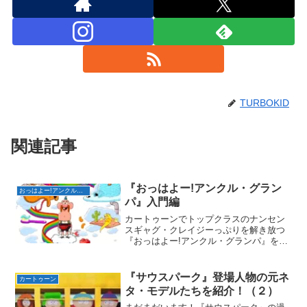
TURBOKID
関連記事
『おっはよー!アンクル・グラン
おっはよー!アンクル・グランパ
パ』入門編
カートゥーンでトップクラスのナンセン
スギャグ・クレイジーっぷりを解き放つ
『おっはよー!アンクル・グランパ』を紹
介かなりのナンセンス・クレイジーっぷ
りに「カートゥーン・ネットワーク」で
も異彩を放つアニメ『おっはよー!アンク
『サウスパーク』登場人物の元ネ
カートゥーン
ル・グランパ』を今回...
タ・モデルたちを紹介！（２）