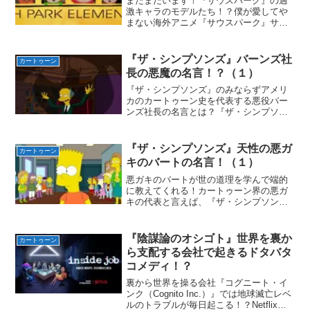
まだまだいます！『サウスパーク』の過
激キャラのモデルたち！？僕が愛してや
まない海外アニメ『サウスパーク』サウ
スパークには常識外れにぶっ飛んだ魅力
的なキャラクターが数えきれないくらい
登場する！でもそんなキャラクターたち
『ザ・シンプソンズ』バーンズ社
カートゥーン
の大体は元ネタ・モデルが...
長の悪魔の名言！？（１）
『ザ・シンプソンズ』のみならずアメリ
カのカートゥーン史を代表する悪役バー
ンズ社長の名言とは？『ザ・シンプソン
ズ』はコメディカートゥーンであるが、
悪役が存在する。それはモンゴメリー・
バーンズ社長！バーンズ社長は主役ホー
『ザ・シンプソンズ』天性の悪ガ
カートゥーン
マーが勤めているスプリン...
キのバートの名言！（１）
悪ガキのバートが世の道理を学んで端的
に教えてくれる！カートゥーン界の悪ガ
キの代表と言えば、『ザ・シンプソン
ズ』のバートであること間違いない！
『サウスパーク』の主人公たちスタンや
カイル、カートマン、ケニーなども捨て
『陰謀論のオシゴト』世界を裏か
カートゥーン
がたいが、あいつらは悪ガキと...
ら支配する会社で起きるドタバタ
コメディ！？
裏から世界を操る会社『コグニート・イ
ンク（Cognito Inc.）』では地球滅亡レベ
ルのトラブルが毎日起こる！？Netflixに