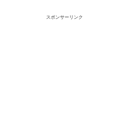
モーティ』。イカれた天才科学者リッ
ク・サンチェスとその孫モーティのコン
ビの面白さ！毎...
スポンサーリンク