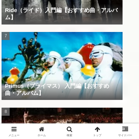
Ride（ライド）入門編【おすすめ曲・アルバ
ム】
Primus（プライマス） 入門編【おすすめ
曲・アルバム】
メニュー
ホーム
検索
トップ
サイドバー