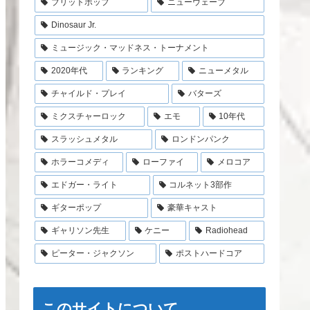
ブリットポップ
ニューウェーブ
Dinosaur Jr.
ミュージック・マッドネス・トーナメント
2020年代
ランキング
ニューメタル
チャイルド・プレイ
バターズ
ミクスチャーロック
エモ
10年代
スラッシュメタル
ロンドンパンク
ホラーコメディ
ローファイ
メロコア
エドガー・ライト
コルネット3部作
ギターポップ
豪華キャスト
ギャリソン先生
ケニー
Radiohead
ピーター・ジャクソン
ポストハードコア
このサイトについて