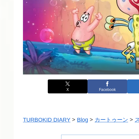
X
Facebook
TURBOKID DIARY
>
Blog
>
カートゥーン
>