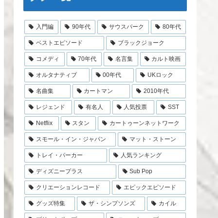
入門編
90年代
サウスパーク
80年代
ベストエピソード
ブラックジョーク
コメディ
70年代
名言集
カルト映画
オルタナティブ
00年代
UKロック
名曲集
カートマン
2010年代
レジェンド
有名人
人気投票
SST
Netflix
スタン
カートゥーンネットワーク
スモール・イン・ジャパン
マット・ストーン
トレイ・パーカー
人気ランキング
ディズニープラス
Sub Pop
クリエーションレコード
エピックエピソード
グッズ特集
ザ・シンプソンズ
カイル