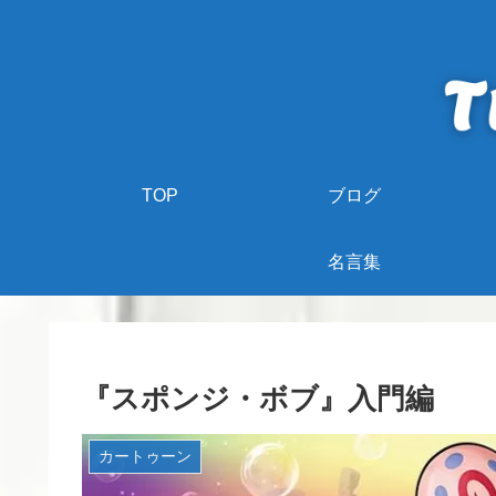
TOP
ブログ
名言集
『スポンジ・ボブ』入門編
カートゥーン