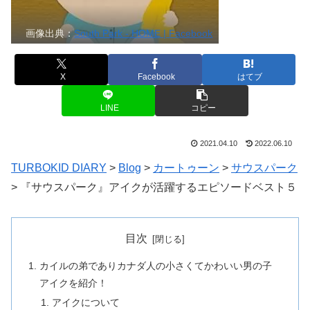
画像出典：
South Park - HOME | Facebook
X
Facebook
はてブ
LINE
コピー
2021.04.10
2022.06.10
TURBOKID DIARY
>
Blog
>
カートゥーン
>
サウスパーク
>
『サウスパーク』アイクが活躍するエピソードベスト５
目次
カイルの弟でありカナダ人の小さくてかわいい男の子
アイクを紹介！
アイクについて