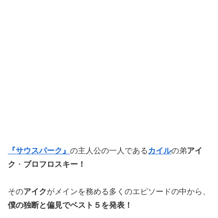
『サウスパーク』
の主人公の一人である
カイル
の弟
アイ
ク
・
ブロフロスキー！
その
アイク
がメインを務める多くのエピソードの中から、
僕の独断と偏見でベスト５を発表！