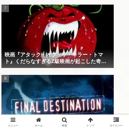
映画『アタック・オブ・ザ・キラー・トマ
ト』くだらなすぎるZ級映画が起こした奇跡
の数々！？
映画『ファイナル・デスティネーション』シ
メニュー
ホーム
検索
トップ
サイドバー