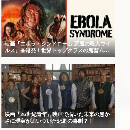
映画『エボラ・シンドローム 悪魔の殺人ウイ
ルス』香港発！世界トップクラスの鬼畜ムー
ビー！！
映画『26世紀青年』映画で描いた未来の愚か
さに現実が追いついた悲劇の喜劇？！