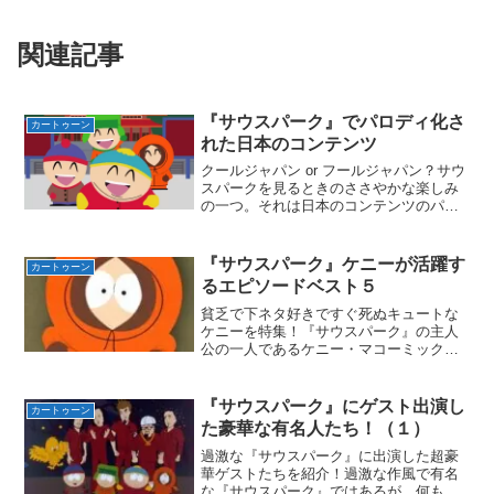
関連記事
『サウスパーク』でパロディ化さ
カートゥーン
れた日本のコンテンツ
クールジャパン or フールジャパン？サウ
スパークを見るときのささやかな楽しみ
の一つ。それは日本のコンテンツのパロ
ディが出てくること！嬉しいことにサウ
スパークの作者のトレイ・パーカーは大
学時代に日本語専攻であったり、日系人
『サウスパーク』ケニーが活躍す
カートゥーン
の元妻がいたりと日...
るエピソードベスト５
貧乏で下ネタ好きですぐ死ぬキュートな
ケニーを特集！『サウスパーク』の主人
公の一人であるケニー・マコーミック！
そのケニーがメインを務める多くのエピ
ソードの中から、僕の独断と偏見でベス
ト５を発表！ただしランキングではなく
『サウスパーク』にゲスト出演し
カートゥーン
好きなエピソードを５つピ...
た豪華な有名人たち！（１）
過激な『サウスパーク』に出演した超豪
華ゲストたちを紹介！過激な作風で有名
な『サウスパーク』ではあるが、何も出