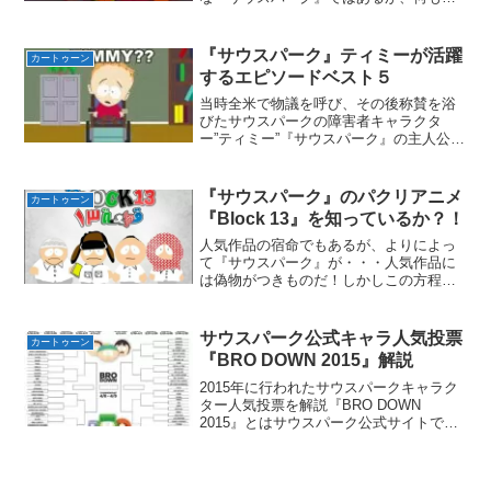
てくる有名人全員を見境なく貶していく
わけでない！！作者のトレイとマットだ
って尊敬している作品や人間だってもち
『サウスパーク』ティミーが活躍
カートゥーン
ろんいる。今回は『サウス...
するエピソードベスト５
当時全米で物議を呼び、その後称賛を浴
びたサウスパークの障害者キャラクタ
ー”ティミー”『サウスパーク』の主人公た
ちと同じクラスの男子であり障害者のテ
ィミー！そのティミーがメインを務める
多くのエピソードの中から、僕の独断と
『サウスパーク』のパクリアニメ
カートゥーン
偏見でベスト５を発表！...
『Block 13』を知っているか？！
人気作品の宿命でもあるが、よりによっ
て『サウスパーク』が・・・人気作品に
は偽物がつきものだ！しかしこの方程式
にサウスパークが当てはまるとは思わな
かった。なぜなら作風が過激すぎるか
ら！ブラックジョークは扱いを間違える
サウスパーク公式キャラ人気投票
カートゥーン
と大変な目に合う。またある...
『BRO DOWN 2015』解説
2015年に行われたサウスパークキャラク
ター人気投票を解説『BRO DOWN
2015』とはサウスパーク公式サイトで行
われたキャラクター人気投票！公式が厳
選したサウスパークのキャラクター総勢
64人がトーナメントで戦う！先に第2回目