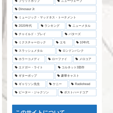
ブリットポップ
ニューウェーブ
Dinosaur Jr.
ミュージック・マッドネス・トーナメント
2020年代
ランキング
ニューメタル
チャイルド・プレイ
バターズ
ミクスチャーロック
エモ
10年代
スラッシュメタル
ロンドンパンク
ホラーコメディ
ローファイ
メロコア
エドガー・ライト
コルネット3部作
ギターポップ
豪華キャスト
ギャリソン先生
ケニー
Radiohead
ピーター・ジャクソン
ポストハードコア
このサイトについて