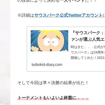
の投票によって決める
一大イベント
だ！！
※詳細は
サウスパーク公式Twitterアカウント
『サウスパーク：
ァンが選ぶ人気エ
時はきた．．．公式が
ウスパーク』は24周
開催してくれた！202
開始。『サウス...
turbokid-diary.com
そして今回は準々決勝の結果が出た！
トーナメントもいよいよ終盤に．．．