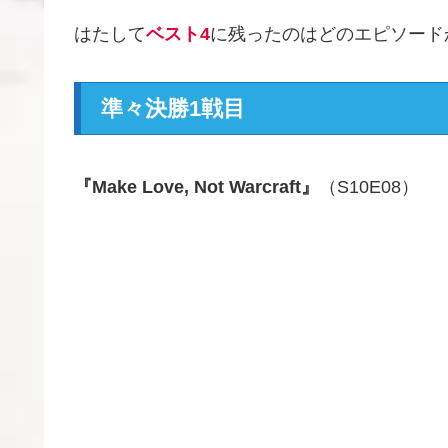
はたして
ベスト4
に残ったのはどのエピソード
準々決勝1戦目
『Make Love, Not Warcraft』
（S10E08）