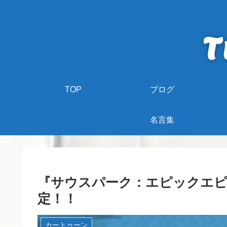
TOP
ブログ
名言集
『サウスパーク：エピックエピ
定！！
カートゥーン