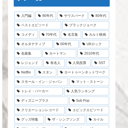
入門編
90年代
サウスパーク
80年代
ベストエピソード
ブラックジョーク
コメディ
70年代
名言集
カルト映画
オルタナティブ
00年代
UKロック
名曲集
カートマン
2010年代
レジェンド
有名人
人気投票
SST
Netflix
スタン
カートゥーンネットワーク
スモール・イン・ジャパン
マット・ストーン
トレイ・パーカー
人気ランキング
ディズニープラス
Sub Pop
クリエーションレコード
エピックエピソード
グッズ特集
ザ・シンプソンズ
カイル