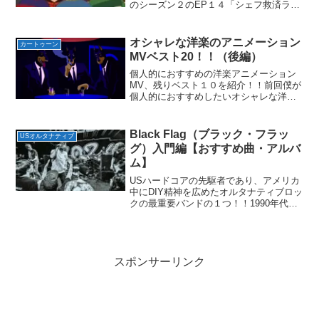
のシーズン２のEP１４「シェフ救済ライ
ブ」の楽曲とその他エピソードで発表さ
れた楽曲が収録されたサウンドトラッ
ク！アルバムプロデューサーはサウスパ
オシャレな洋楽のアニメーション
カートゥーン
ークの作者トレイ・パーカ...
MVベスト20！！（後編）
個人的におすすめの洋楽アニメーション
MV、残りベスト１０を紹介！！前回僕が
個人的におすすめしたいオシャレな洋楽
のアニメーションMVを第20位から11位ま
で紹介した！今回は後編としてベスト10
を紹介！！多少有名どころも増えるがど
Black Flag（ブラック・フラッ
USオルタナティブ
れもこれもオシ...
グ）入門編【おすすめ曲・アルバ
ム】
USハードコアの先駆者であり、アメリカ
中にDIY精神を広めたオルタナティブロッ
クの最重要バンドの１つ！！1990年代に
Nirvanaの大ヒットによりオルタナティブ
ロック・ムーブメントが起こった。しか
しオルタナティブロックは1990年代以前
に...
スポンサーリンク