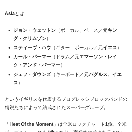
Asia
とは
ジョン・ウェットン
（ボーカル、ベース／元
キン
グ・クリムゾン
）
スティーヴ・ハウ
（ギター、ボーカル／元
イエス
）
カール・パーマー
（ドラム／元
エマーソン・レイ
ク・アンド・パーマー
）
ジェフ・ダウンズ
（キーボード／元
バグルス、イエ
ス
）
というイギリスを代表するプログレッシブロックバンドの
精鋭たちによって結成されたスーパーグループ。
「Heat Of the Moment」
は全米ロックチャート
1位
、全米