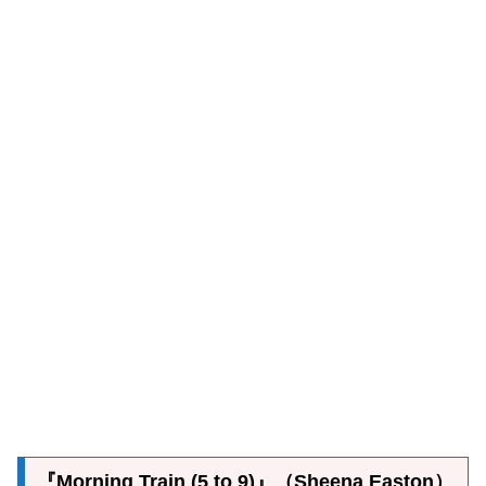
『Morning Train (5 to 9)』（Sheena Easton）