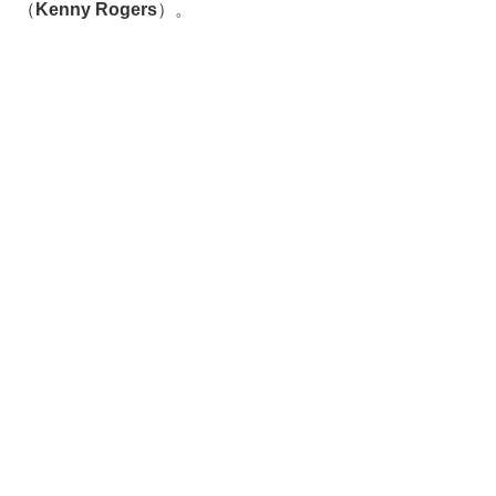
（
Kenny Rogers
）。