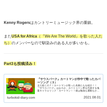
Kenny Rogers
はカントリーミュージック界の重鎮。
また
USA for Africa
（『We Are The World』を歌った人た
ち）
のメンバーなので馴染みのある人が多いかも。
Part3も投稿済み！
『サウスパーク』カートマンが作中で歌ったカバ
ーソング（３）
まだ続くの？！カートマンが歌った名曲たちを紹介！！
『サウスパーク』はおろか、カートゥーン界を代表する鬼
畜キャラエリック・カートマン！！彼は勉強も運動もから
っきしダメだが、語学と歌唱力は随一！！作中にある曲の
ほとんどはカートマンによって歌われ...
2021.08.01
turbokid-diary.com