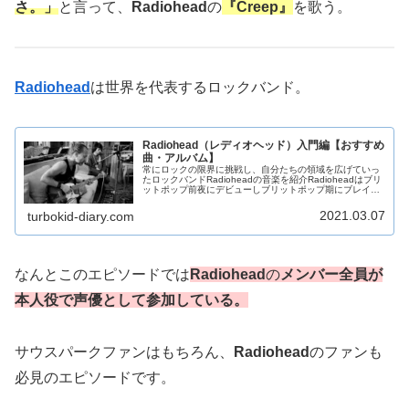
さ。」
と言って、
Radiohead
の
『Creep』
を歌う。
Radiohead
は世界を代表するロックバンド。
Radiohead（レディオヘッド）入門編【おすすめ
曲・アルバム】
常にロックの限界に挑戦し、自分たちの領域を広げていっ
たロックバンドRadioheadの音楽を紹介Radioheadはブリ
ットポップ前夜にデビューしブリットポップ期にブレイク
するが、ブリットポップの終焉後もイギリスはおろか、ア
メリカ、全世界に...
2021.03.07
turbokid-diary.com
なんとこのエピソードでは
Radiohead
の
メンバー全員が
本人役で声優として参加している。
サウスパークファンはもちろん、
Radiohead
のファンも
必見のエピソードです。