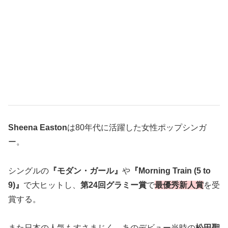
Sheena Easton
は80年代に活躍した女性ポップシンガ
ー。
シングルの
『モダン・ガール』
や
『Morning Train (5 to
9)』
で大ヒットし、
第24回グラミー賞
で
最優秀新人賞
を受
賞する。
また日本の人気もすさまじく、あのデビュー当時の
松田聖