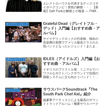
エレクトロハウスを代表するディスコサ
イボーグコンビ！突然の解散・・・【新
着】Daft Punkが解散との報道 — FNMNL
(フェノメナル) (@fnmnltv) February 22,
2021 本当にびっくりした．．．解散する
とは・...
Grateful Dead（グレイトフル・
サイケデリックロック
デッド）入門編【おすすめ曲・ア
ルバム】
サイケデリックロックの代表格、独自の
音楽興行形態でアメリカ最高クラスの人
気バンドとなったレジェンド！またまた
スモール・イン・ジャパンの代表格を紹
介。※スモール・イン・ジャパン・・・
世界的に有名であるのに日本でのみあま
IDLES（アイドルズ）入門編【お
UKオルタナティブ
り知られていないバンドし...
すすめ曲・アルバム】
イギリスのブリストル発、ミニマルでパ
ワフルなポストパンクサウンドで自国の
階級システムに立ち向かうバンド！！ど
この国でもあらゆる問題を抱えており、
特に昔からイギリスでは政治とロックは
呼応していた。1970年代の英国病が極ま
サウスパークSoundtrack『The
カートゥーン
った時期ではSex ...
South Park Chef Aid』紹介
超豪華アーティストによる最高のサウン
ドトラックアルバム！概要サウスパーク