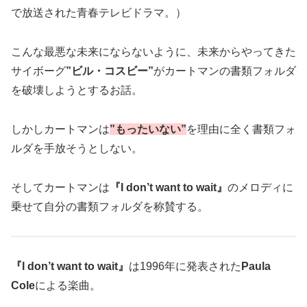
で放送された青春テレビドラマ。）
こんな最悪な未来にならないように、未来からやってきた
サイボーグ
”ビル・コスビー”
がカートマンの書類フォルダ
を破壊しようとするお話。
しかしカートマンは
”もったいない”
を理由に全く書類フォ
ルダを手放そうとしない。
そしてカートマンは
『I don’t want to wait』
のメロディに
乗せて自分の書類フォルダを称賛する。
『I don’t want to wait』
は1996年に発表された
Paula
Cole
による楽曲。