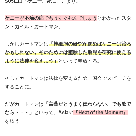
S05E13『ケニー、死亡。』
より。
ケニー
が
不治の病
でもうすぐ死んでしまう
とわかった
スタ
ン・カイル・カートマン
。
しかしカートマンは
「幹細胞の研究が進めばケニーは治る
かもしれない。そのためには堕胎した胎児を研究に使える
ように法律を変えよう」
といって奔放する。
そしてカートマンは法律を変えるため、国会でスピーチを
することに。
だがカートマンは
「言葉だとうまく伝わらない、でも歌で
なら・・・」
といって、
Asia
の
『Heat of the Moment』
を歌う。