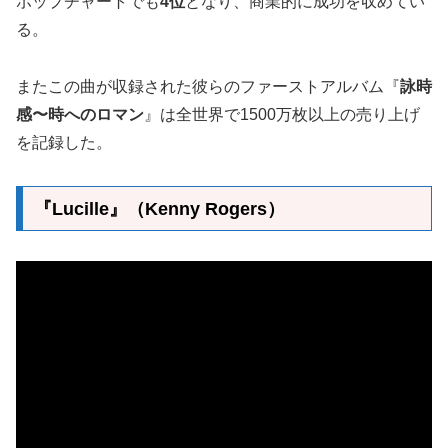
ポップチャートでも
4位
となり、商業的に成功を収めてい
る。
またこの曲が収録された彼らのファーストアルバム『
詠時
感〜時へのロマン
』は全世界で1500万枚以上の売り上げ
を記録した。
『Lucille』（Kenny Rogers）