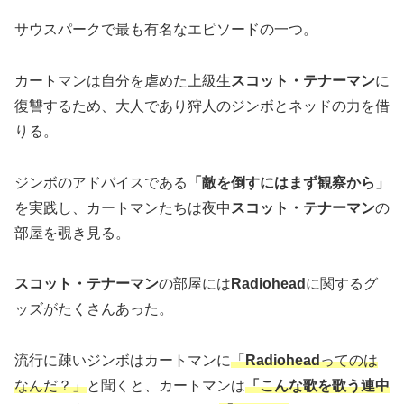
サウスパークで最も有名なエピソードの一つ。
カートマンは自分を虐めた上級生
スコット・テナーマン
に
復讐するため、大人であり狩人のジンボとネッドの力を借
りる。
ジンボのアドバイスである
「敵を倒すにはまず観察から」
を実践し、カートマンたちは夜中
スコット・テナーマン
の
部屋を覗き見る。
スコット・テナーマン
の部屋には
Radiohead
に関するグ
ッズがたくさんあった。
流行に疎いジンボはカートマンに
「
Radiohead
ってのは
なんだ？」
と聞くと、カートマンは
「こんな歌を歌う連中