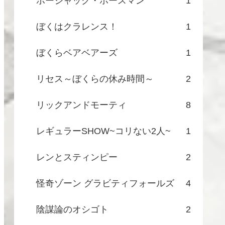
ボージャック・ホースマン
1
ぼくはクラレンス！
1
ぼくらベアベアーズ
1
リセス～ぼくらの休み時間～
2
リックアンドモーティ
8
レギュラーSHOW~コリない2人~
1
レンとスティンピー
2
怪奇ゾーン グラビティフォールズ
4
陰謀論のオシゴト
2