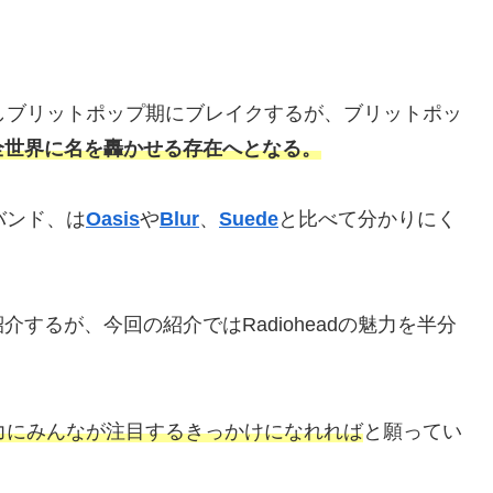
しブリットポップ期にブレイクするが、ブリットポッ
全世界に名を轟かせる存在へとなる。
バンド、は
Oasis
や
Blur
、
Suede
と比べて分かりにく
するが、今回の紹介ではRadioheadの魅力を半分
力にみんなが注目するきっかけになれれば
と願ってい