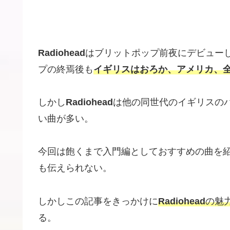
Radiohead
はブリットポップ前夜にデビュー
プの終焉後も
イギリスはおろか、アメリカ、
しかし
Radiohead
は他の同世代のイギリスの
い曲が多い。
今回は飽くまで入門編としておすすめの曲を紹介
も伝えられない。
しかしこの記事をきっかけに
Radiohead
の魅
る。