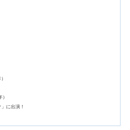
年）
7年）
ーク」に出演！