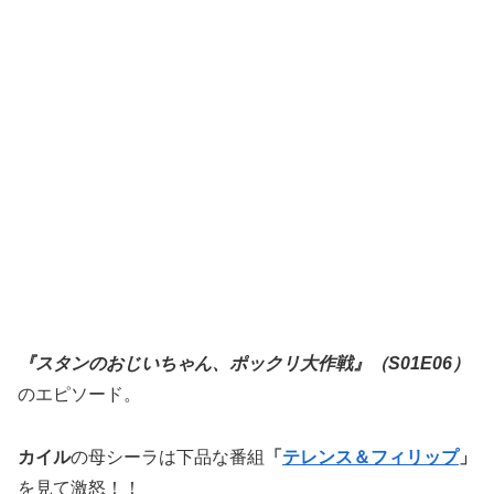
『スタンのおじいちゃん、ポックリ大作戦』（S01E06）
のエピソード。
カイル
の母シーラは下品な番組
「
テレンス＆フィリップ
」
を見て激怒！！