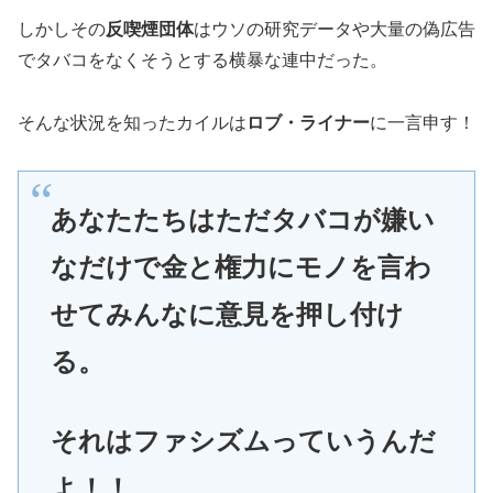
しかしその
反喫煙団体
はウソの研究データや大量の偽広告
でタバコをなくそうとする横暴な連中だった。
そんな状況を知ったカイルは
ロブ・ライナー
に一言申す！
あなたたちはただタバコが嫌い
なだけで金と権力にモノを言わ
せてみんなに意見を押し付け
る。
それはファシズムっていうんだ
よ！！