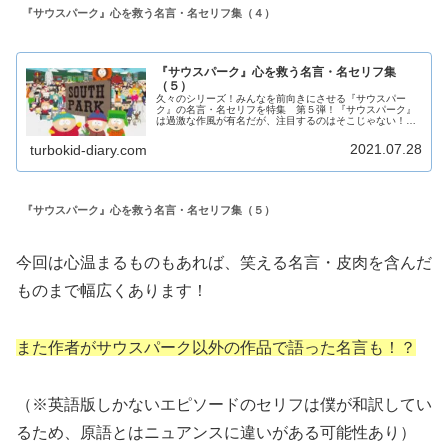
『サウスパーク』心を救う名言・名セリフ集（４）
『サウスパーク』心を救う名言・名セリフ集
（５）
久々のシリーズ！みんなを前向きにさせる『サウスパー
ク』の名言・名セリフを特集 第５弾！『サウスパーク』
は過激な作風が有名だが、注目するのはそこじゃない！視
聴者の心に刺さるような名言がたくさんある！前日投稿し
た『サウスパーク』心を救う名言・名...
2021.07.28
turbokid-diary.com
『サウスパーク』心を救う名言・名セリフ集（５）
今回は心温まるものもあれば、笑える名言・皮肉を含んだ
ものまで幅広くあります！
また作者がサウスパーク以外の作品で語った名言も！？
（※英語版しかないエピソードのセリフは僕が和訳してい
るため、原語とはニュアンスに違いがある可能性あり）