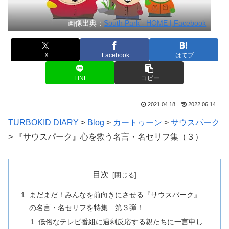
画像出典：
South Park - HOME | Facebook
X
Facebook
はてブ
LINE
コピー
2021.04.18
2022.06.14
TURBOKID DIARY
>
Blog
>
カートゥーン
>
サウスパーク
>
『サウスパーク』心を救う名言・名セリフ集（３）
目次
まだまだ！みんなを前向きにさせる『サウスパーク』
の名言・名セリフを特集 第３弾！
低俗なテレビ番組に過剰反応する親たちに一言申し