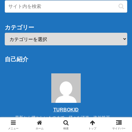
カテゴリー
自己紹介
TURBOKID
最新から懐かしいものまで、様々な洋楽・海外映画・
海外アニメの紹介や感想を投稿していきます。このブ
ログがきっかけで多くの人が洋楽・海外映画・海外ア
メニュー
ホーム
検索
トップ
サイドバー