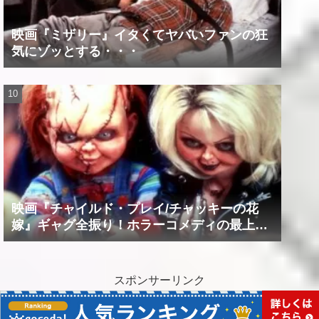
映画『ミザリー』イタくてヤバいファンの狂
気にゾッとする・・・
映画『チャイルド・プレイ/チャッキーの花
嫁』ギャグ全振り！ホラーコメディの最上級
作品！！
スポンサーリンク