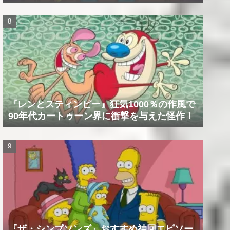
『レンとスティンピー』狂気1000％の作風で
90年代カートゥーン界に衝撃を与えた怪作！
『ザ・シンプソンズ』おすすめ神回エピソー