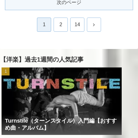
次のページ
次
1
2
14
へ
【洋楽】過去1週間の人気記事
Turnstile（ターンスタイル）入門編【おすす
め曲・アルバム】