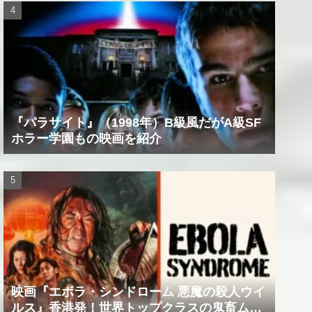
『パラサイト』（1998年）B級風だがA級SF
ホラー学園もの映画を紹介
映画『エボラ・シンドローム 悪魔の殺人ウイ
ルス』香港発！世界トップクラスの鬼畜ムー