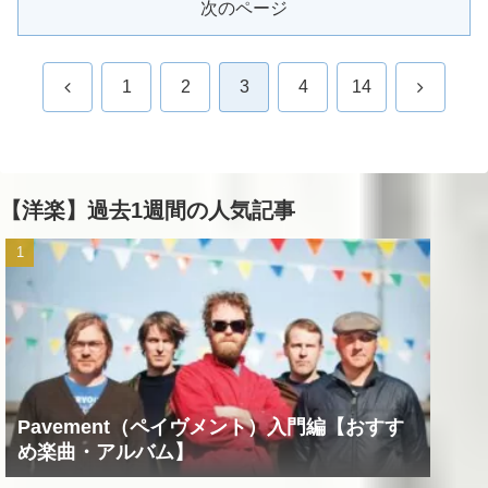
次のページ
前
次
1
2
3
4
14
へ
へ
【洋楽】過去1週間の人気記事
Pavement（ペイヴメント）入門編【おすす
め楽曲・アルバム】