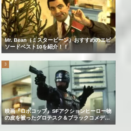
Mr. Bean（ミスタービーン）おすすめのエピ
ソードベスト10を紹介！！
映画『ロボコップ』SFアクションヒーロー物
の皮を被ったグロテスク＆ブラックコメデ
ィ！？