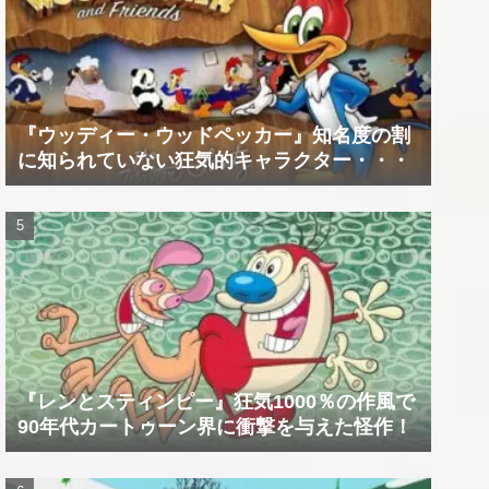
『ウッディー・ウッドペッカー』知名度の割
に知られていない狂気的キャラクター・・・
『レンとスティンピー』狂気1000％の作風で
90年代カートゥーン界に衝撃を与えた怪作！