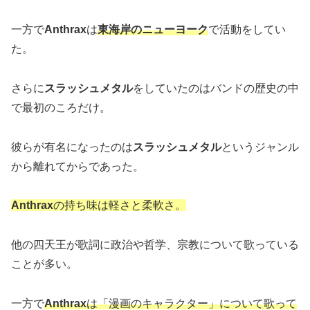
一方で
Anthrax
は
東海岸のニューヨーク
で活動をしてい
た。
さらに
スラッシュメタル
をしていたのはバンドの歴史の中
で最初のころだけ。
彼らが有名になったのは
スラッシュメタル
というジャンル
から離れてからであった。
Anthrax
の持ち味は軽さと柔軟さ。
他の四天王が歌詞に政治や哲学、宗教について歌っている
ことが多い。
一方で
A
nthrax
は「漫画のキャラクター」について歌って