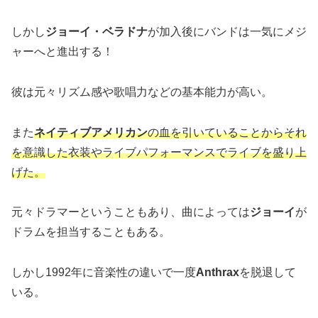
しかし
ジョーイ・ベラドナ
が加入後にバンドは一気にメジ
ャーへと進出する！
彼は元々リズム感や歌唱力などの基本能力が高い。
また
ネイティブアメリカン
の血を引いていることからそれ
を意識した衣装やライブパフォーマンスでライブを盛り上
げた。
元々ドラマーということもあり、曲によっては
ジョーイ
が
ドラムを担当することもある。
しかし1992年に音楽性の違いで一度
Anthrax
を脱退して
いる。