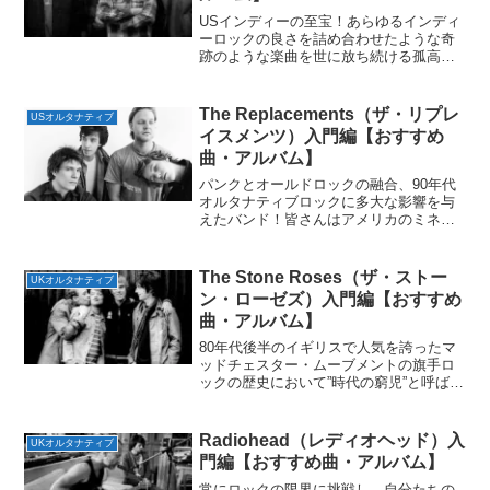
USインディーの至宝！あらゆるインディ
ーロックの良さを詰め合わせたような奇
跡のような楽曲を世に放ち続ける孤高の
存在！ロックスターと呼ばれる人々は世
間から注目されその期待にいつも応える
最高のエンターテイナーを想像する。だ
The Replacements（ザ・リプレ
USオルタナティブ
がインディーロックスタ...
イスメンツ）入門編【おすすめ
曲・アルバム】
パンクとオールドロックの融合、90年代
オルタナティブロックに多大な影響を与
えたバンド！皆さんはアメリカのミネソ
タ州にあるミネアポリス。ミネアポリス
はシカゴとシアトルの間で最も重要なビ
ジネスの拠点。その土地のミネアポリス=
The Stone Roses（ザ・ストー
UKオルタナティブ
セントポール国際空港...
ン・ローゼズ）入門編【おすすめ
曲・アルバム】
80年代後半のイギリスで人気を誇ったマ
ッドチェスター・ムーブメントの旗手ロ
ックの歴史において”時代の窮児”と呼ばれ
るようなバンドは数少ない。だがイギリ
スに80年代後半に起こったマッドチェス
ター・ムーブメントの中で、The Stone
Radiohead（レディオヘッド）入
UKオルタナティブ
Ros...
門編【おすすめ曲・アルバム】
常にロックの限界に挑戦し、自分たちの