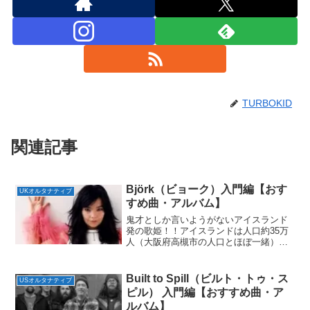
TURBOKID
関連記事
Björk（ビョーク）入門編【おす
UKオルタナティブ
すめ曲・アルバム】
鬼才としか言いようがないアイスランド
発の歌姫！！アイスランドは人口約35万
人（大阪府高槻市の人口とほぼ一緒）、
面積は約10万2828平方キロメートル（韓
国とほぼ一緒）の北大西洋に位置する島
国。この土地で世界に衝撃を与える歌姫
Built to Spill（ビルト・トゥ・ス
USオルタナティブ
が誕生する。その...
ピル） 入門編【おすすめ曲・ア
ルバム】