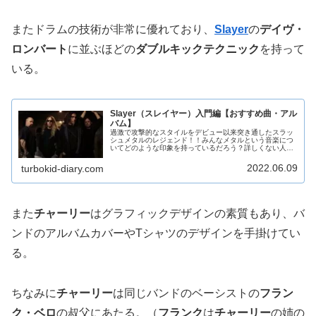
またドラムの技術が非常に優れており、
Slayer
の
デイヴ・
ロンバート
に並ぶほどの
ダブルキックテクニック
を持って
いる。
Slayer（スレイヤー）入門編【おすすめ曲・アル
バム】
過激で攻撃的なスタイルをデビュー以来突き通したスラッ
シュメタルのレジェンド！！みんなメタルという音楽につ
いてどのような印象を持っているだろう？詳しくない人の
イメージではいかつい見た目の男たちうるさすぎる音と超
ハイテンポ悪魔崇拝や残酷なことを...
2022.06.09
turbokid-diary.com
また
チャーリー
はグラフィックデザインの素質もあり、バ
ンドのアルバムカバーやTシャツのデザインを手掛けてい
る。
ちなみに
チャーリー
は同じバンドのベーシストの
フラン
ク・ベロ
の叔父にあたる。（
フランク
は
チャーリー
の姉の