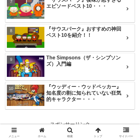
エピソードベスト10・・・
『サウスパーク』おすすめの神回
ベスト10を紹介！！
The Simpsons（ザ・シンプソン
ズ）入門編
『ウッディー・ウッドペッカー』
知名度の割に知られていない狂気
的キャラクター・・・
スポンサーリンク
メニュー
ホーム
検索
トップ
サイドバー