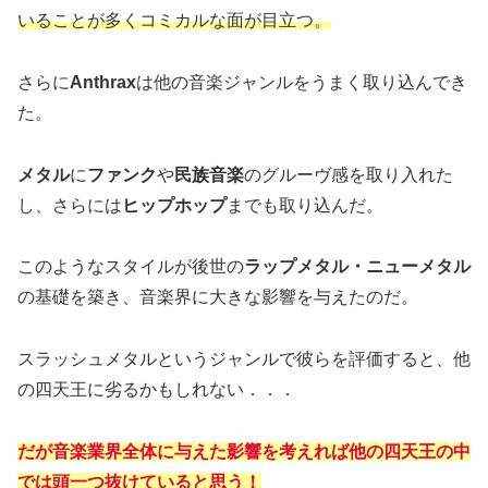
いることが多くコミカルな面が目立つ。
さらに
Anthrax
は他の音楽ジャンルをうまく取り込んでき
た。
メタル
に
ファンク
や
民族音楽
のグルーヴ感を取り入れた
し、さらには
ヒップホップ
までも取り込んだ。
このようなスタイルが後世の
ラップメタル・ニューメタル
の基礎を築き、音楽界に大きな影響を与えたのだ。
スラッシュメタルというジャンルで彼らを評価すると、他
の四天王に劣るかもしれない．．．
だが音楽業界全体に与えた影響を考えれば他の四天王の中
では頭一つ抜けていると思う！