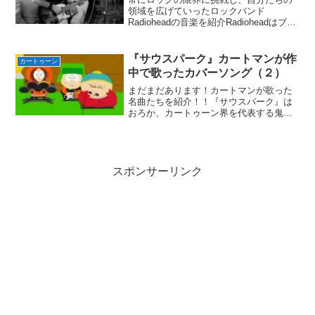
領域を広げていったロックバンド
Radioheadの音楽を紹介Radioheadはブリ
ットポップ前夜にデビューしブリットポ
ップ期にブレイクするが、ブリットポッ
プの終焉後もイギリスはおろか、アメリ
『サウスパーク』カートマンが作
カートゥーン
カ、全世界に...
中で歌ったカバーソング（２）
まだまだあります！カートマンが歌った
名曲たちを紹介！！『サウスパーク』は
おろか、カートゥーン界を代表する鬼畜
キャラエリック・カートマン！！彼は勉
強も運動もからっきしダメだが、語学と
歌唱力は随一！！作中にある曲のほとん
どはカートマンによって歌...
スポンサーリンク