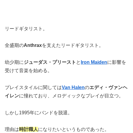
リードギタリスト。
全盛期の
Anthrax
を支えたリードギタリスト。
幼少期に
ジューダス・プリースト
と
Iron Maiden
に影響を
受けて音楽を始める。
プレイスタイルに関しては
Van Halen
の
エディ・ヴァンヘ
イレン
に憧れており、メロディックなプレイが目立つ。
しかし1995年にバンドを脱退。
理由は
時計職人
になりたいというものであった。