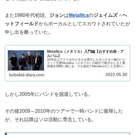
また1980年代初頭、
ジョン
は
Metallica
の
ジェイムズ・ヘ
ットフィールド
からボーカルとしてスカウトされていたが
申し出を断っていた。
Metallica（メタリカ）入門編【おすすめ曲・ア
ルバム】
30年以上アメリカのメタルを牽引したモンスター級のバン
ド！！今更Metallica（メタリカ）の紹介で恥ずかしさと緊
張感を同時に感じる。でも改めてMetallicaのことを調べる
と、尋常ではないバンドであることを再認識できた。
Metalli...
2022.05.30
turbokid-diary.com
しかし2005年にバンドを脱退している。
その後2009～2010年のツアーで一時バンドに復帰した
が、それ以降はソロ活動に専念している。