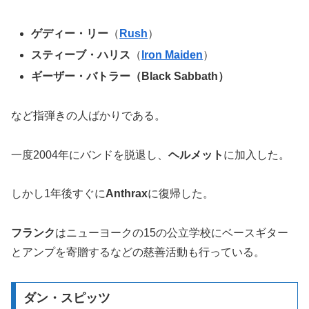
ゲディー・リー
（
Rush
）
スティーブ・ハリス
（
Iron Maiden
）
ギーザー・バトラー（Black Sabbath）
など指弾きの人ばかりである。
一度2004年にバンドを脱退し、
ヘルメット
に加入した。
しかし1年後すぐに
Anthrax
に復帰した。
フランク
はニューヨークの15の公立学校にベースギター
とアンプを寄贈するなどの慈善活動も行っている。
ダン・スピッツ