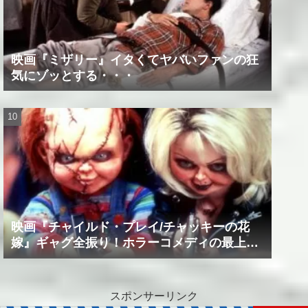
映画『ミザリー』イタくてヤバいファンの狂
気にゾッとする・・・
映画『チャイルド・プレイ/チャッキーの花
嫁』ギャグ全振り！ホラーコメディの最上級
作品！！
スポンサーリンク