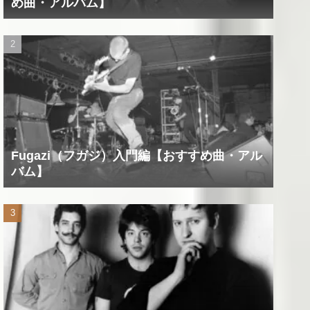
め曲・アルバム】
Fugazi（フガジ）入門編【おすすめ曲・アル
バム】