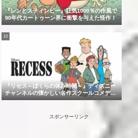
『レンとスティンピー』狂気1000％の作風で
90年代カートゥーン界に衝撃を与えた怪作！
『リセス～ぼくらの休み時間～』ディズニー
チャンネルの懐かしい名作スクールコメデ
ィ！！
スポンサーリンク