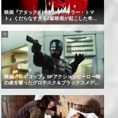
映画『アタック・オブ・ザ・キラー・トマ
ト』くだらなすぎるZ級映画が起こした奇跡
の数々！？
映画『ロボコップ』SFアクションヒーロー物
の皮を被ったグロテスク＆ブラックコメデ
ィ！？