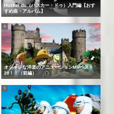
Husker du（ハスカー・ドゥ）入門編【おす
すめ曲・アルバム】
オシャレな洋楽のアニメーションMVベスト
20！！（前編）