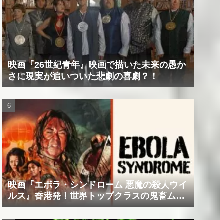
映画『26世紀青年』映画で描いた未来の愚か
さに現実が追いついた悲劇の喜劇？！
映画『エボラ・シンドローム 悪魔の殺人ウイ
ルス』香港発！世界トップクラスの鬼畜ムー
ビー！！