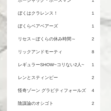
ボージャック・ホースマン
1
ぼくはクラレンス！
1
ぼくらベアベアーズ
1
リセス～ぼくらの休み時間～
2
リックアンドモーティ
8
レギュラーSHOW~コリない2人~
1
レンとスティンピー
2
怪奇ゾーン グラビティフォールズ
4
陰謀論のオシゴト
2