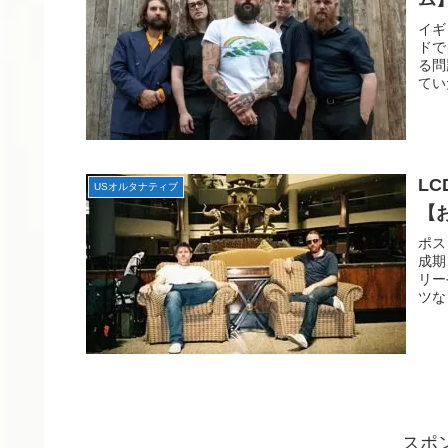
イギ
ドで
る問
てい
LC
USオルタナティブ
【
ポス
成期
リー
ツな
スポ