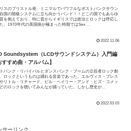
リスのブリストル発、ミニマルでパワフルなポストパンクサウン
自国の階級システムに立ち向かうバンド！！どこの国でもあらゆ
題を抱えており、特に昔からイギリスでは政治とロックは呼応し
た。1970年代の英国病が極まった時期ではSex ...
2022.11.06
D Soundsystem（LCDサウンドシステム）入門編
おすすめ曲・アルバム】
トパンク・リバイバルとダンスパンク・ブームの立役者ロック創
、ロックというものは踊れる音楽であった。エルヴィス・プレス
やリトル・リチャード、ビル・ヘイリー・アンド・ヒズ・コメッ
どのロックを聴いてみんなが踊っていた。しかし歴史が...
2022.03.03
ンサーリンク