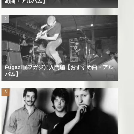
め曲・アルバム】
Fugazi（フガジ）入門編【おすすめ曲・アル
バム】