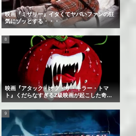
映画『ミザリー』イタくてヤバいファンの狂
気にゾッとする・・・
映画『アタック・オブ・ザ・キラー・トマ
ト』くだらなすぎるZ級映画が起こした奇跡
の数々！？