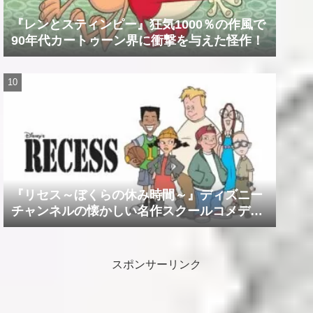
『レンとスティンピー』狂気1000％の作風で
90年代カートゥーン界に衝撃を与えた怪作！
『リセス～ぼくらの休み時間～』ディズニー
チャンネルの懐かしい名作スクールコメデ
ィ！！
スポンサーリンク