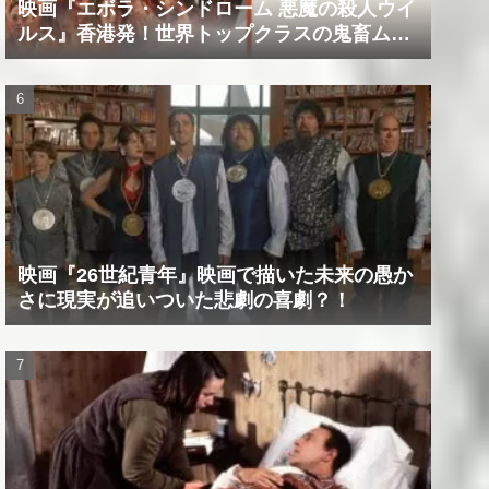
映画『エボラ・シンドローム 悪魔の殺人ウイ
ルス』香港発！世界トップクラスの鬼畜ムー
ビー！！
映画『26世紀青年』映画で描いた未来の愚か
さに現実が追いついた悲劇の喜劇？！