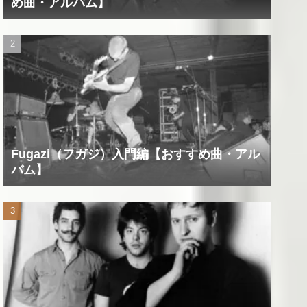
め曲・アルバム】
Fugazi（フガジ）入門編【おすすめ曲・アル
バム】