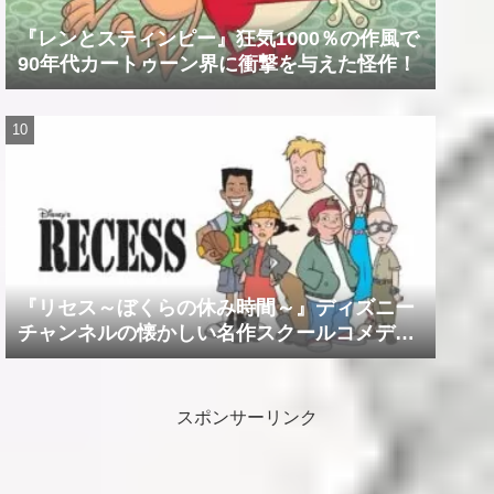
『レンとスティンピー』狂気1000％の作風で
90年代カートゥーン界に衝撃を与えた怪作！
『リセス～ぼくらの休み時間～』ディズニー
チャンネルの懐かしい名作スクールコメデ
ィ！！
スポンサーリンク