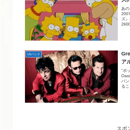
あの
20
ズ』
26
G
USパンク
ア
”ポ
Oas
バン
るこ
スポ