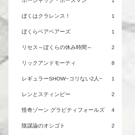
ボージャック・ホースマン
1
ぼくはクラレンス！
1
ぼくらベアベアーズ
1
リセス～ぼくらの休み時間～
2
リックアンドモーティ
8
レギュラーSHOW~コリない2人~
1
レンとスティンピー
2
怪奇ゾーン グラビティフォールズ
4
陰謀論のオシゴト
2