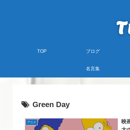
TOP
ブログ
名言集
Green Day
映
アニメ
大