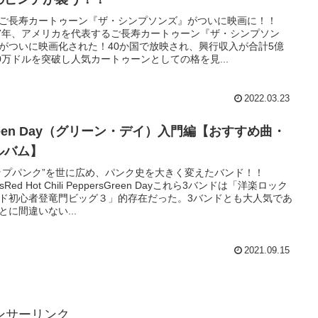
ご長寿カートゥーン『ザ・シンプソンズ』がついに映画に！！
07年、アメリカを代表するご長寿カートゥーン『ザ・シンプソン
がついに映画化された！40か国で放映され、興行収入が合計5億
00万ドルを突破し人気カートゥーンとしての格を見...
2022.03.23
reen Day（グリーン・デイ）入門編【おすすめ曲・
ルバム】
ップパンク”を世に広め、パンク史を大きく変えたバンド！！
isRed Hot Chili PeppersGreen Dayこれら3バンドは「洋楽ロック
ド初心者登竜門ビッグ３」的存在だった。3バンドとも大人気であ
とに間違いない...
2021.09.15
ンサーリンク