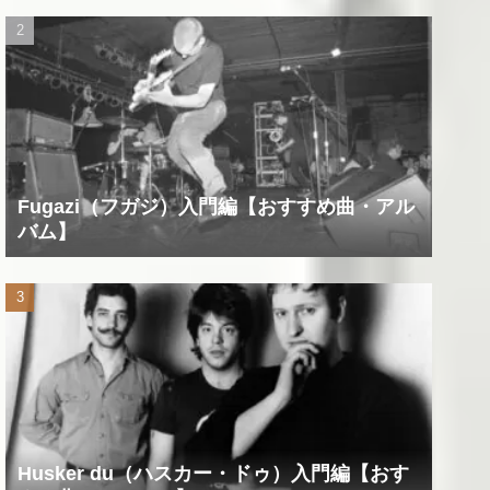
Fugazi（フガジ）入門編【おすすめ曲・アル
バム】
Husker du（ハスカー・ドゥ）入門編【おす