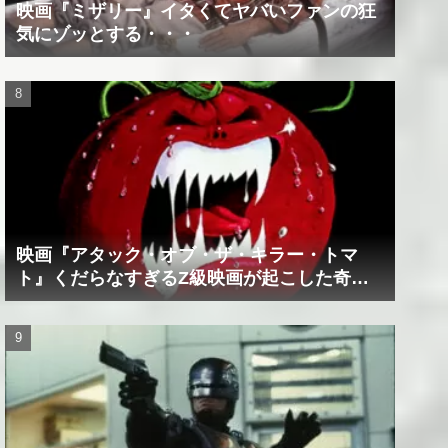
映画『ミザリー』イタくてヤバいファンの狂
気にゾッとする・・・
映画『アタック・オブ・ザ・キラー・トマ
ト』くだらなすぎるZ級映画が起こした奇跡
の数々！？