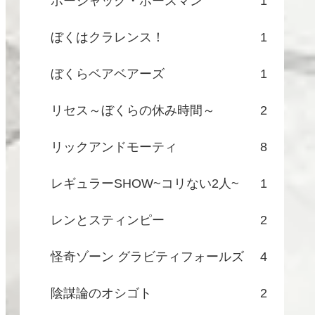
ボージャック・ホースマン
1
ぼくはクラレンス！
1
ぼくらベアベアーズ
1
リセス～ぼくらの休み時間～
2
リックアンドモーティ
8
レギュラーSHOW~コリない2人~
1
レンとスティンピー
2
怪奇ゾーン グラビティフォールズ
4
陰謀論のオシゴト
2