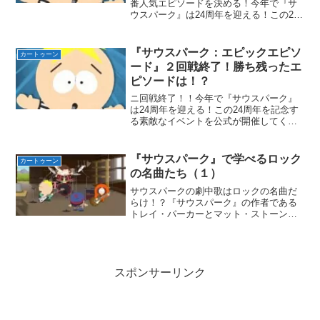
番人気エピソードを決める！今年で『サ
ウスパーク』は24周年を迎える！この24
周年を記念する素敵なイベントを公式が
開催してくれた！2021年8月17日より
『サウスパーク：エピックエピソード』
『サウスパーク：エピックエピソ
カートゥーン
を開始。『サウス...
ード』２回戦終了！勝ち残ったエ
ピソードは！？
ニ回戦終了！！今年で『サウスパーク』
は24周年を迎える！この24周年を記念す
る素敵なイベントを公式が開催してくれ
た！2021年8月17日より『サウスパー
ク：エピックエピソード』を開始。『サ
ウスパーク』で人気のあるエピソード64
『サウスパーク』で学べるロック
カートゥーン
個から、どのエ...
の名曲たち（１）
サウスパークの劇中歌はロックの名曲だ
らけ！？『サウスパーク』の作者である
トレイ・パーカーとマット・ストーンは
DVDAというロックバンドを組むほどの
音楽好き。（※トレイはメインボーカ
ル、マットはバックボーカルとドラムを
担当！）特にトレイ・パー...
スポンサーリンク