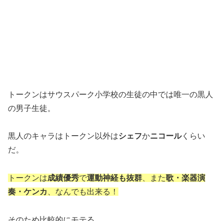
トークンはサウスパーク小学校の生徒の中では唯一の黒人
の男子生徒。
黒人のキャラはトークン以外は
シェフ
か
ニコール
くらい
だ。
トークンは
成績優秀
で
運動神経も抜群
、また
歌・楽器演
奏・
ケンカ
、なんでも出来る！
そのため比較的にモテる。