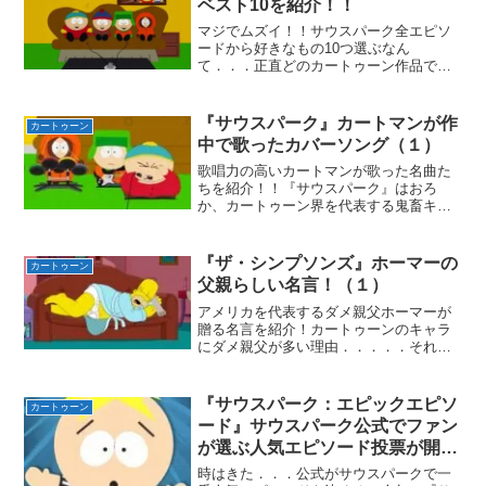
ベスト10を紹介！！
マジでムズイ！！サウスパーク全エピソ
ードから好きなもの10つ選ぶなん
て．．．正直どのカートゥーン作品でも
「好きなエピソードを10つ選べ！」なん
て言われたらかなり迷う．．．その中で
も『サウスパーク』は尋常じゃないくら
『サウスパーク』カートマンが作
カートゥーン
い難しい。なぜなら大好きな...
中で歌ったカバーソング（１）
歌唱力の高いカートマンが歌った名曲た
ちを紹介！！『サウスパーク』はおろ
か、カートゥーン界を代表する鬼畜キャ
ラエリック・カートマン！！彼は勉強も
運動もからっきしダメだが、語学と歌唱
力は随一！！作中にある曲のほとんどは
『ザ・シンプソンズ』ホーマーの
カートゥーン
カートマンによって歌われて...
父親らしい名言！（１）
アメリカを代表するダメ親父ホーマーが
贈る名言を紹介！カートゥーンのキャラ
にダメ親父が多い理由．．．．．それは
『ザ・シンプソンズ』のダメ親父”ホーマ
ー・シンプソン”があまりにも魅力的だっ
たからだと思う！！正直『サウスパー
『サウスパーク：エピックエピソ
カートゥーン
ク』のランディや『リッ...
ード』サウスパーク公式でファン
が選ぶ人気エピソード投票が開
始！！
時はきた．．．公式がサウスパークで一