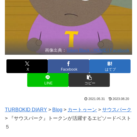
画像出典：
Token Black - HOME | Facebook
X
Facebook
はてブ
LINE
コピー
2021.05.31
2023.08.20
TURBOKID DIARY
>
Blog
>
カートゥーン
>
サウスパーク
>
『サウスパーク』トークンが活躍するエピソードベスト
５