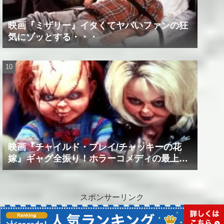
映画『ミザリー』イタくてヤバいファンの狂
気にゾッとする・・・
映画『チャイルド・プレイ/チャッキーの花
嫁』ギャグ全振り！ホラーコメディの最上級
作品！！
スポンサーリンク