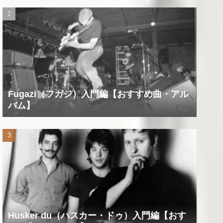
Fugazi（フガジ）入門編【おすすめ曲・アル
バム】
Husker du（ハスカー・ドゥ）入門編【おす