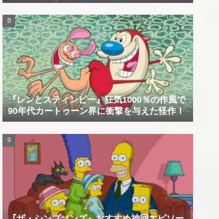
『レンとスティンピー』狂気1000％の作風で
90年代カートゥーン界に衝撃を与えた怪作！
『ザ・シンプソンズ』おすすめ神回エピソー