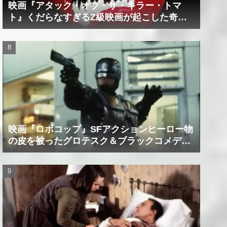
映画『アタック・オブ・ザ・キラー・トマ
ト』くだらなすぎるZ級映画が起こした奇跡
の数々！？
映画『ロボコップ』SFアクションヒーロー物
の皮を被ったグロテスク＆ブラックコメデ
ィ！？