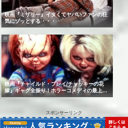
映画『ミザリー』イタくてヤバいファンの狂
気にゾッとする・・・
映画『チャイルド・プレイ/チャッキーの花
嫁』ギャグ全振り！ホラーコメディの最上級
作品！！
スポンサーリンク