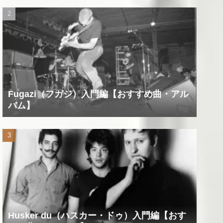
Fugazi（フガジ）入門編【おすすめ曲・アル
バム】
Husker du（ハスカー・ドゥ）入門編【おす