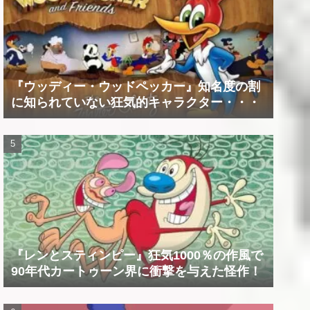
『ウッディー・ウッドペッカー』知名度の割
に知られていない狂気的キャラクター・・・
『レンとスティンピー』狂気1000％の作風で
90年代カートゥーン界に衝撃を与えた怪作！