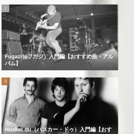
Fugazi（フガジ）入門編【おすすめ曲・アル
バム】
Husker du（ハスカー・ドゥ）入門編【おす