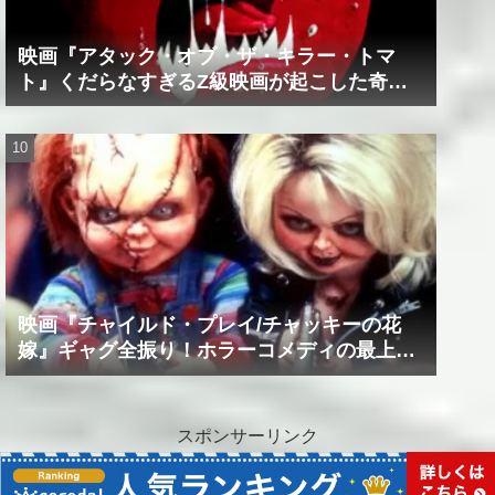
映画『アタック・オブ・ザ・キラー・トマ
ト』くだらなすぎるZ級映画が起こした奇跡
の数々！？
映画『チャイルド・プレイ/チャッキーの花
嫁』ギャグ全振り！ホラーコメディの最上級
作品！！
スポンサーリンク