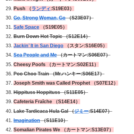
Push （
ランディ
:S19E03）
Go, Strong Woman, Go
（S23E07）
Safe Space
（S19E05）
Burn Down Hot Topic （S12E14）
Jackin’ It in San Diego
（スタン:S16E05）
Sea People and Me
（カートマン:S06E07）
Cheesy Poofs （カートマン:S02E11）
Poo Choo Train （Mr.ハンキー:S06E17）
Joseph Smith was Called Prophet （S07E12）
Hippituss Hoppituss （S11E05）
Cafeteria
Fraîche （S14E14）
Lake Tardicaca Hula Gal （
ジミー
:S14E07）
Imagination
（S11E10）
Somalian Pirates We （カートマン:S13E07）