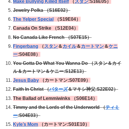
Make Bullying Killed
Itself
（
スタン
:S16E05）
Jewelry Polka （S16E02）
The Yelper Special
（S19E04）
Canada On Strike （S12E04）
No Canada Like French （S07E15）
Fingerbang
（
スタン
＆
カイル
＆
カートマン
＆
ケニ
ー
:S04E08）
You Gotta Do What You Wanna Do （スタン＆カイ
ル＆カートマン＆ケニー:S12E13）
Jesus Baby
（カートマン:S07E09）
Faith In Christ （
バターズ
＆マキシ神父:S22E02）
The Ballad of Lemmiwinks （S06E14）
Timmy and the Lords of the Underworld （
ティミ
ー
:S04E03）
Kyle’s Mom
（カートマン:S01E10）