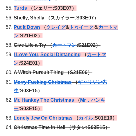
Turds
（シェリー:S03E07）
Shelly, Shelly （スカイラー:S03E07）
Put It Down
（
クレイグ
&
トゥイーク
＆
カートマ
ン
:S21E02）
Give Life a Try （
カートマン
:S21E02）
I Love You, Social Distancing
（
カートマ
ン
:S24E01）
A Witch Pursuit Thing （S21E06）
Merry Fucking Christmas
（
ギャリソン先
生
:S03E15）
Mr. Hankey The Christmas
（
Mr．ハンキ
ー
:S03E15）
Lonely Jew On Christmas
（
カイル
:S01E10）
Christmas Time in Hell （サタン:S03E15）