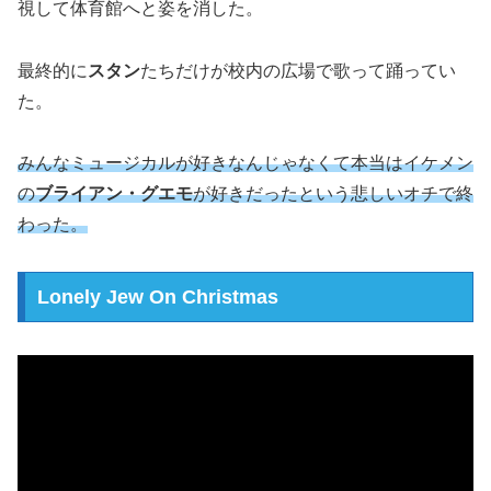
視して体育館へと姿を消した。
最終的に
スタン
たちだけが校内の広場で歌って踊ってい
た。
みんなミュージカルが好きなんじゃなくて本当はイケメン
の
ブライアン・グエモ
が好きだったという悲しいオチで終
わった。
Lonely Jew On Christmas