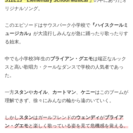
S12E13「Elementary School Musical 」
の中にあったオ
リジナルソング。
このエピソードはサウスパーク小学校で
『ハイスクールミ
ュージカル』
が大流行しみんなが急に踊ったり歌ったりす
る始末。
中でも小学校3年生の
ブライアン・グエモ
は端正なルック
スと高い歌唱力・クールなダンスで学校の人気者であっ
た。
一方
スタン
や
カイル
、
カートマン
、
ケニー
はこのブームが
理解できず、徐々にみんなの輪から遠のいていく。
しかし
スタン
はガールフレンドの
ウェンディ
が
ブライア
ン・グエモ
と楽しく歌っている姿を見て危機感を覚える。