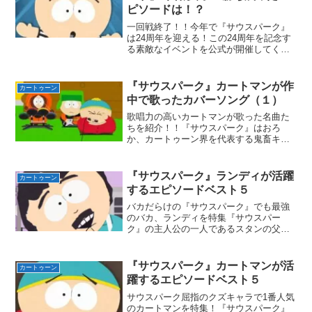
ピソードは！？
一回戦終了！！今年で『サウスパーク』
は24周年を迎える！この24周年を記念す
る素敵なイベントを公式が開催してくれ
た！2021年8月17日より『サウスパー
ク：エピックエピソード』を開始。『サ
ウスパーク』で人気のあるエピソード64
『サウスパーク』カートマンが作
カートゥーン
個から、どのエ...
中で歌ったカバーソング（１）
歌唱力の高いカートマンが歌った名曲た
ちを紹介！！『サウスパーク』はおろ
か、カートゥーン界を代表する鬼畜キャ
ラエリック・カートマン！！彼は勉強も
運動もからっきしダメだが、語学と歌唱
力は随一！！作中にある曲のほとんどは
『サウスパーク』ランディが活躍
カートゥーン
カートマンによって歌われて...
するエピソードベスト５
バカだらけの『サウスパーク』でも最強
のバカ、ランディを特集『サウスパー
ク』の主人公の一人であるスタンの父親
ランディ・マーシュ！そのランディがメ
インを務める多くのエピソードの中か
ら、僕の独断と偏見でベスト５を発表！
『サウスパーク』カートマンが活
カートゥーン
ただしランキングではなく好き...
躍するエピソードベスト５
サウスパーク屈指のクズキャラで1番人気
のカートマンを特集！『サウスパーク』