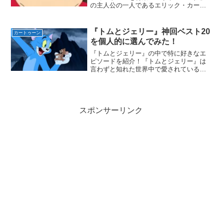
の主人公の一人であるエリック・カート
マン！そのカートマンがメインを務める
多くのエピソードの中から、僕の独断と
偏見でベスト５を発表！ただしランキン
『トムとジェリー』神回ベスト20
カートゥーン
グではなく好きなエピソ...
を個人的に選んでみた！
『トムとジェリー』の中で特に好きなエ
ピソードを紹介！『トムとジェリー』は
言わずと知れた世界中で愛されているカ
ートゥーン！！知名度だけで言えばあの
ディズニーに並ぶだろう。そして『トム
とジェリー』の素晴らしいところと言え
ば、どの話も面白くつまら...
スポンサーリンク