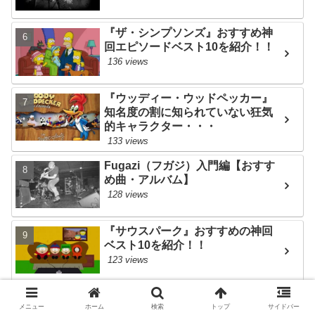
『ザ・シンプソンズ』おすすめ神
回エピソードベスト10を紹介！！
136 views
『ウッディー・ウッドペッカー』
知名度の割に知られていない狂気
的キャラクター・・・
133 views
Fugazi（フガジ）入門編【おすす
め曲・アルバム】
128 views
『サウスパーク』おすすめの神回
ベスト10を紹介！！
123 views
『サウスパーク』後味が悪すぎる
メニュー
ホーム
検索
トップ
サイドバー
エピソードベスト10・・・