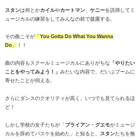
スタン
は何とか
カイル
や
カートマン
、
ケニー
を説得してミ
ュージカルの練習をしてみんなの前で披露する。
その曲こそが
「
You Gotta Do What You Wanna
Do
」
！！
曲の内容もスクールミュージカルにありがちな
「やりたい
ことをやってみよう！」
みたいな内容で、だいぶブームに
寄せたことが伺える。
さらにダンスのクオリティが高く、いつでも見てられるほ
ど！
しかし学校の女子たちが「
ブライアン・グエモ
がミュージ
カルを辞めてバスケを始めた」と知ると、
スタン
たちを無