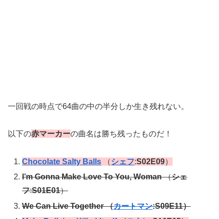
一回戦の時点で64曲の中の半分しか生き残れない。
以下の
赤マーカー
の曲名は勝ち残ったものだ！
Chocolate Salty Balls
（
シェフ
:
S02E09
）
I’m Gonna Make Love To You, Woman
（
シェ
フ
:
S01E01
）
We Can Live Together （
カートマン
:S09E11）