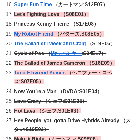
Super Fun Time
（カートマン:S12E07）
Let’s Fighting Love （S08E01）
Princess Kenny Theme （S17E08）
My Robot Friend
（バターズ:S08E05）
The Ballad of Tweek and Craig
（S19E06）
Cycle of Poo （
Mr．ハンキー
:S04E17）
The Ballad of James Cameron （S16E09）
Taco-Flavored Kisses
（ヘニファー・ロペ
ス:S07E05）
Now You’re a Man （DVDA:S01E04）
Love Gravy （シェフ:S01E05）
Hot Lava （シェフ:S01E03）
Hey People, you gotta Drive Hybrids Already （ス
タン:S10E02）
Make it Right （カートマン:S09E06）