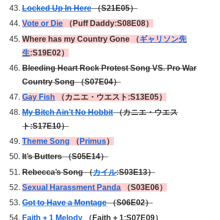
Locked Up In Here
（S21E05）
Vote or Die
（Puff Daddy:S08E08）
Where has my Country Gone （
ギャリソン先
生
:S19E02）
Bleeding Heart Rock Protest Song VS. Pro War
Country Song （S07E04）
Gay Fish
（カニエ・ウエスト:S13E05）
My Bitch Ain’t No Hobbit
（カニエ・ウエス
ト:S17E10）
Theme Song
（
Primus
）
It’s Butters （S05E14）
Rebecca’s Song （
カイル
:S03E13）
Sexual Harassment
Panda
（S03E06）
Got to Have a Montage
（S06E02）
Faith + 1 Melody
（Faith + 1:S07E09）