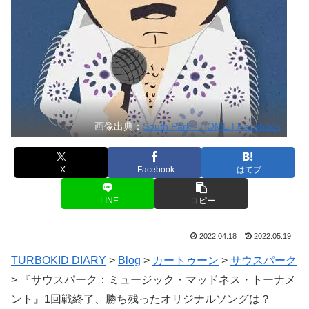
画像出典：
South Park - HOME | Facebook
X
Facebook
はてブ
LINE
コピー
2022.04.18
2022.05.19
TURBOKID DIARY
>
Blog
>
カートゥーン
>
サウスパーク
>
『サウスパーク：ミュージック・マッドネス・トーナメ
ント』1回戦終了、勝ち残ったオリジナルソングは？