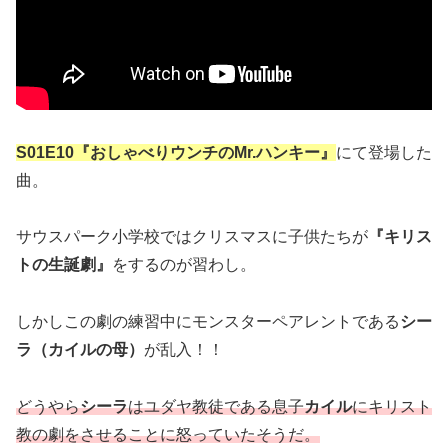
S01E10『おしゃべりウンチのMr.ハンキー』
にて登場した
曲。
サウスパーク小学校ではクリスマスに子供たちが
『キリス
トの生誕劇』
をするのが習わし。
しかしこの劇の練習中にモンスターペアレントである
シー
ラ（カイルの母）
が乱入！！
どうやら
シーラ
はユダヤ教徒である息子
カイル
にキリスト
教の劇をさせることに怒っていたそうだ。