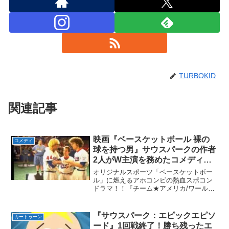
TURBOKID
関連記事
映画『ベースケットボール 裸の
コメディ
球を持つ男』サウスパークの作者
2人がW主演を務めたコメディス
ポーツドラマ
オリジナルスポーツ「ベースケットボー
ル」に燃えるアホコンビの熱血スポコン
ドラマ！！『チーム★アメリカ/ワールド
ポリス』に引き続き『サウスパーク』の
作者トレイとマットによる映画『ベース
ケットボール 裸の球を持つ男』を紹介し
『サウスパーク：エピックエピソ
カートゥーン
ます！この映画の主演...
ード』1回戦終了！勝ち残ったエ