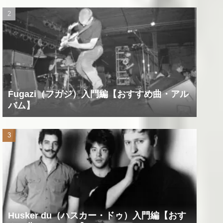
Fugazi（フガジ）入門編【おすすめ曲・アル
バム】
Husker du（ハスカー・ドゥ）入門編【おす