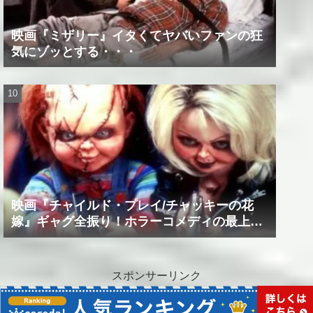
映画『ミザリー』イタくてヤバいファンの狂
気にゾッとする・・・
映画『チャイルド・プレイ/チャッキーの花
嫁』ギャグ全振り！ホラーコメディの最上級
作品！！
スポンサーリンク