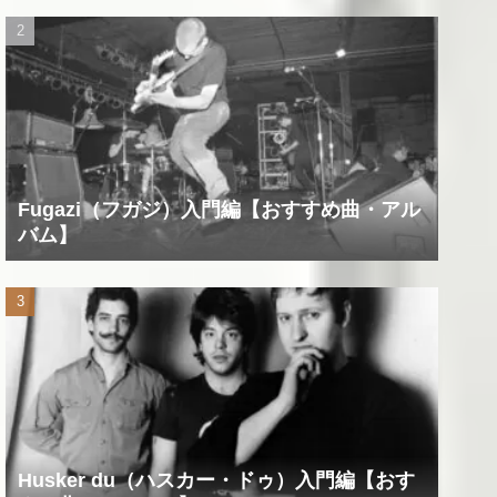
Fugazi（フガジ）入門編【おすすめ曲・アル
バム】
Husker du（ハスカー・ドゥ）入門編【おす