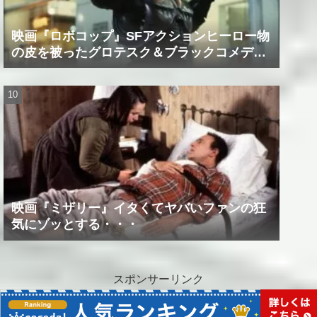
映画『ロボコップ』SFアクションヒーロー物
の皮を被ったグロテスク＆ブラックコメデ
ィ！？
映画『ミザリー』イタくてヤバいファンの狂
気にゾッとする・・・
スポンサーリンク