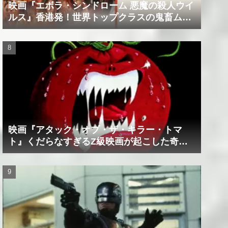
映画『エボラ・シンドローム 悪魔の殺人ウイ
ルス』香港発！世界トップクラスの鬼畜ムー
ビー！！
映画『アタック・オブ・ザ・キラー・トマ
ト』くだらなすぎるZ級映画が起こした奇跡
の数々！？