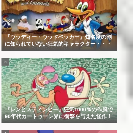
『ウッディー・ウッドペッカー』知名度の割
に知られていない狂気的キャラクター・・・
『レンとスティンピー』狂気1000％の作風で
90年代カートゥーン界に衝撃を与えた怪作！