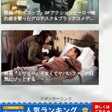
映画『ロボコップ』SFアクションヒーロー物
の皮を被ったグロテスク＆ブラックコメデ
ィ！？
映画『ミザリー』イタくてヤバいファンの狂
気にゾッとする・・・
スポンサーリンク