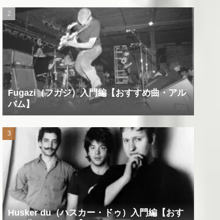
Fugazi（フガジ）入門編【おすすめ曲・アル
バム】
Husker du（ハスカー・ドゥ）入門編【おす