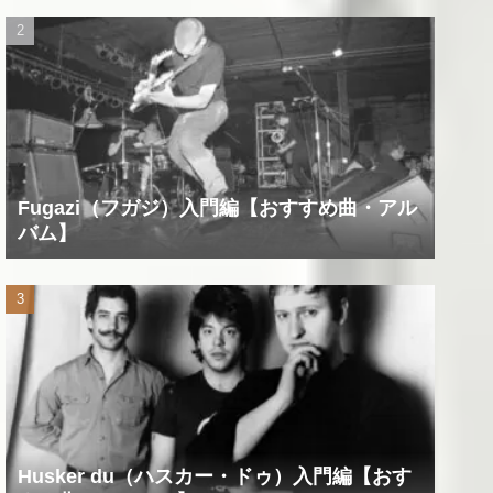
Fugazi（フガジ）入門編【おすすめ曲・アル
バム】
Husker du（ハスカー・ドゥ）入門編【おす