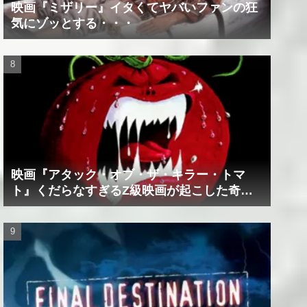
映画『ミザリー』イタくてヤバいファンの狂
気にゾッとする・・・
映画『アタック・オブ・ザ・キラー・トマ
ト』くだらなすぎるZ級映画が起こした奇跡
の数々！？