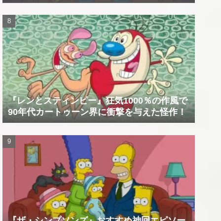
『レンとスティンピー』狂気1000％の作風で
90年代カートゥーン界に衝撃を与えた怪作！
『ザ・シンプソンズ』おすすめ神回エピソー