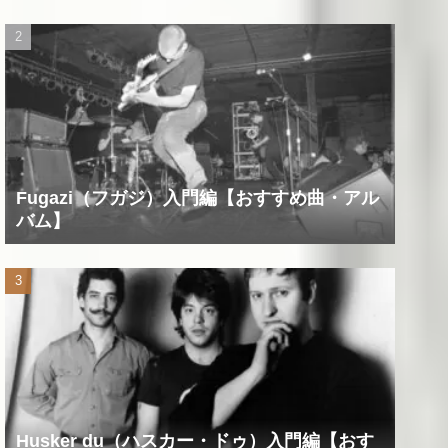
Fugazi（フガジ）入門編【おすすめ曲・アル
バム】
Husker du（ハスカー・ドゥ）入門編【おす