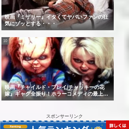
映画『ミザリー』イタくてヤバいファンの狂
気にゾッとする・・・
映画『チャイルド・プレイ/チャッキーの花
嫁』ギャグ全振り！ホラーコメディの最上級
作品！！
スポンサーリンク