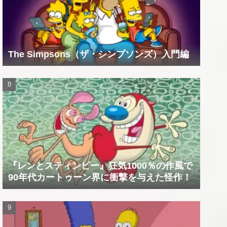
The Simpsons（ザ・シンプソンズ）入門編
『レンとスティンピー』狂気1000％の作風で
90年代カートゥーン界に衝撃を与えた怪作！