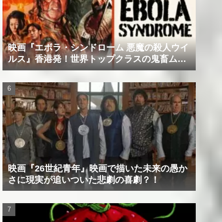
映画『エボラ・シンドローム 悪魔の殺人ウイ
ルス』香港発！世界トップクラスの鬼畜ムー
ビー！！
映画『26世紀青年』映画で描いた未来の愚か
さに現実が追いついた悲劇の喜劇？！