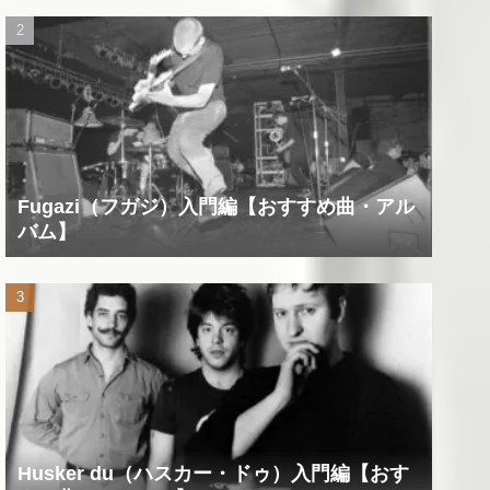
Fugazi（フガジ）入門編【おすすめ曲・アル
バム】
Husker du（ハスカー・ドゥ）入門編【おす