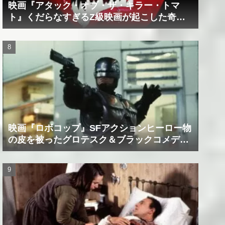
映画『アタック・オブ・ザ・キラー・トマ
ト』くだらなすぎるZ級映画が起こした奇跡
の数々！？
映画『ロボコップ』SFアクションヒーロー物
の皮を被ったグロテスク＆ブラックコメデ
ィ！？