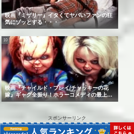
映画『ミザリー』イタくてヤバいファンの狂
気にゾッとする・・・
映画『チャイルド・プレイ/チャッキーの花
嫁』ギャグ全振り！ホラーコメディの最上級
作品！！
スポンサーリンク