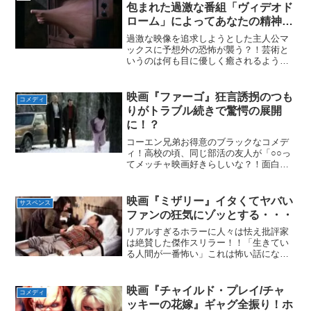
ブ・ブライアン』エリック・...
包まれた過激な番組「ヴィデオド
ローム」によってあなたの精神は
蝕まれる！
過激な映像を追求しようとした主人公マ
ックスに予想外の恐怖が襲う？！芸術と
いうのは何も目に優しく癒されるような
美しさだけを求めるものではない。目を
覆いたくなるようなグロテスクなものや
過激なものを描くのも芸術の一つだ。そ
映画『ファーゴ』狂言誘拐のつも
コメディ
んな芸術を追い求める芸術...
りがトラブル続きで驚愕の展開
に！？
コーエン兄弟お得意のブラックなコメデ
ィ！高校の頃、同じ部活の友人が「○○っ
てメッチャ映画好きらしいな？！面白い
映画教えてや？俺映画なんてハリーポッ
ター以外見たことないし。」と話しかけ
てきた。今ではこんなブログを書いてい
映画『ミザリー』イタくてヤバい
サスペンス
るのに当時の自分は内心...
ファンの狂気にゾッとする・・・
リアルすぎるホラーに人々は怯え批評家
は絶賛した傑作スリラー！！「生きてい
る人間が一番怖い」これは怖い話になる
と必ず誰かが言い出す文句のベスト３に
は入るだろう。だが僕は幼いころはこの
言葉に共感できなかった。普通にゾンビ
映画『チャイルド・プレイ/チャ
コメディ
とかエイリアン、ピエロ、...
ッキーの花嫁』ギャグ全振り！ホ