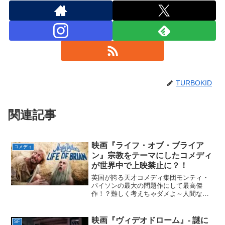
TURBOKID
関連記事
映画『ライフ・オブ・ブライア
コメディ
ン』宗教をテーマにしたコメディ
が世界中で上映禁止に？！
英国が誇る天才コメディ集団モンティ・
パイソンの最大の問題作にして最高傑
作！？難しく考えちゃダメよ～人間なん
てのはさぁ、ゼロから生まれてゼロに戻
るわけ。なんか損することなんかあるか
い？何もないでしょ～映画『ライフ・オ
映画『ヴィデオドローム』‐ 謎に
SF