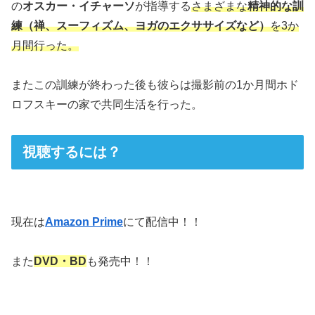
の
オスカー・イチャーソ
が指導する
さまざまな
精神的な訓
練（禅、スーフィズム、ヨガのエクササイズ
など
）
を3か
月間行った。
またこの訓練が終わった後も彼らは撮影前の1か月間ホド
ロフスキーの家で共同生活を行った。
視聴するには？
現在は
Amazon Prime
にて配信中！！
また
DVD・BD
も発売中！！