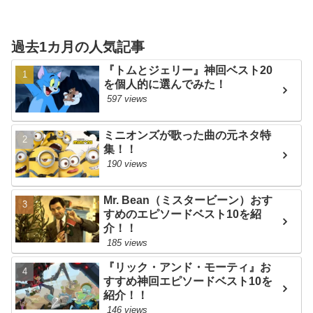
過去1カ月の人気記事
『トムとジェリー』神回ベスト20
を個人的に選んでみた！
597 views
ミニオンズが歌った曲の元ネタ特
集！！
190 views
Mr. Bean（ミスタービーン）おす
すめのエピソードベスト10を紹
介！！
185 views
『リック・アンド・モーティ』お
すすめ神回エピソードベスト10を
紹介！！
146 views