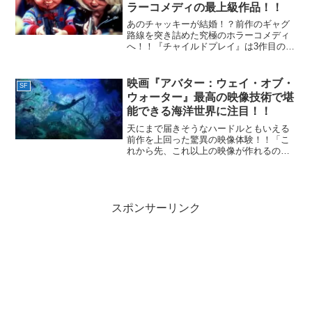
ラーコメディの最上級作品！！
あのチャッキーが結婚！？前作のギャグ
路線を突き詰めた究極のホラーコメディ
へ！！『チャイルドプレイ』は3作目の興
行的失敗により、もう続編は作られな
い・・・と思われたが違った！！前作か
ら実に8年の時を経て1998年に第4作目
映画『アバター：ウェイ・オブ・
SF
『チャイルド・プレイ...
ウォーター』最高の映像技術で堪
能できる海洋世界に注目！！
天にまで届きそうなハードルともいえる
前作を上回った驚異の映像体験！！「こ
れから先、これ以上の映像が作れるの
か？！」と思わせる映画に人生で何度か
出会ったことがある。今回紹介する映画
の前作にあたる『アバター』を2009年当
時見たときもそう思った...
スポンサーリンク