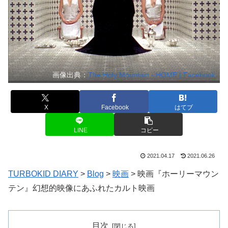
画像出典：
The Holy Mountain - HOME | Facebook
X
Facebook
はてブ
LINE
コピー
2021.04.17
2021.06.26
TURBOKID DIARY
>
Blog
>
映画
>
映画『ホーリーマウン
テン』幻想的映像にあふれたカルト映画
目次