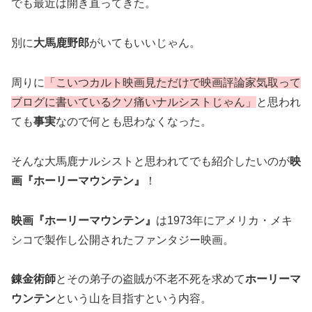
でも最近は開き直ってきた。
別に
大馬鹿野郎
がいてもいいじゃん。
周りに
「こいつカルト映画見ただけで映画評論家気取って
ブログに書いているクソ痛いナルシストじゃん」
と思われ
ても
事実
なので何とも思わなくなった。
そんな大馬鹿ナルシストと思われてでも紹介したいのが
映
画『ホーリーマウンテン』
！
映画『ホーリーマウンテン』
は1973年にアメリカ・メキ
シコで製作し公開されたファンタジー映画。
錬金術師
とその弟子の盗賊が不老不死を求めて
ホーリーマ
ウンテン
という山を目指すという内容。