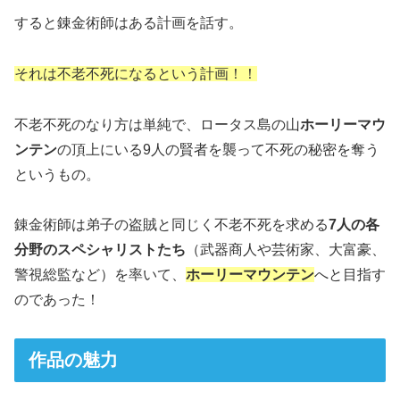
すると錬金術師はある計画を話す。
それは不老不死になるという計画！！
不老不死のなり方は単純で、ロータス島の山
ホーリーマウ
ンテン
の頂上にいる9人の賢者を襲って不死の秘密を奪う
というもの。
錬金術師は弟子の盗賊と同じく不老不死を求める
7人の各
分野のスペシャリストたち
（武器商人や芸術家、大富豪、
警視総監など）を率いて、
ホーリーマウンテン
へと目指す
のであった！
作品の魅力