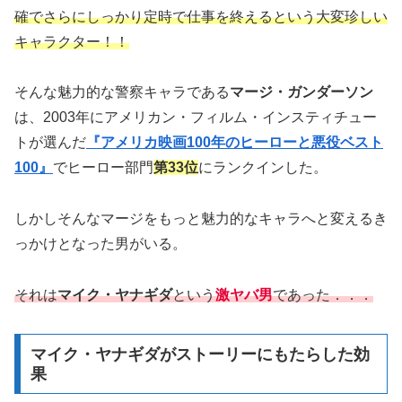
確でさらにしっかり定時で仕事を終えるという大変珍しい
キャラクター！！
そんな魅力的な警察キャラである
マージ・ガンダーソン
は、2003年にアメリカン・フィルム・インスティチュー
トが選んだ
『アメリカ映画100年のヒーローと悪役ベスト
100』
でヒーロー部門
第33位
にランクインした。
しかしそんなマージをもっと魅力的なキャラへと変えるき
っかけとなった男がいる。
それは
マイク・ヤナギダ
という
激
ヤバ
男
であった．．．
マイク・ヤナギダがストーリーにもたらした効
果