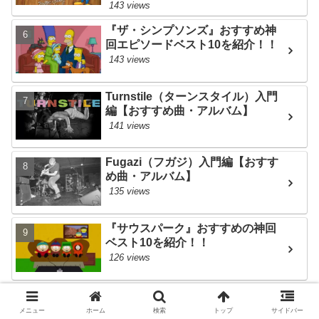
143 views
『ザ・シンプソンズ』おすすめ神
回エピソードベスト10を紹介！！
143 views
Turnstile（ターンスタイル）入門
編【おすすめ曲・アルバム】
141 views
Fugazi（フガジ）入門編【おすす
め曲・アルバム】
135 views
『サウスパーク』おすすめの神回
ベスト10を紹介！！
126 views
『サウスパーク』後味が悪すぎる
エピソードベスト10・・・
メニュー
ホーム
検索
トップ
サイドバー