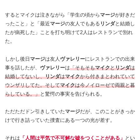
するとマイクは泣きながら「学生の頃から
マージ
が好きだ
ったこと」と「最近
マージ
の友人でもある
リンダ
と結婚し
たが病死した」ことを打ち明けて2人はレストランで別れ
た。
しかし後日
マージ
は友人
ヴァレリー
にレストランでの出来
事を話したが、
ヴァレリー
は
「そもそも
マイク
と
リンダ
は
結婚してないし、
リンダ
は
マイク
から付きまとわれていて
ウンザリしてた。そして
マイク
は今ノイローゼで両親と暮
らしている。」
と驚愕の事実を告げられる。
ただただドン引きしていた
マージ
だが、このことがきっか
けで行き詰っていた捜査にある一つの光が差す。
それは
「人間は平気で不可解な嘘をつくことがある」
とい