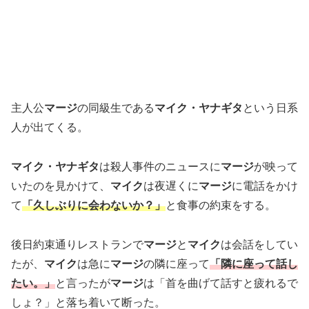
主人公
マージ
の同級生である
マイク・ヤナギタ
という日系
人が出てくる。
マイク・ヤナギタ
は殺人事件のニュースに
マージ
が映って
いたのを見かけて、
マイク
は夜遅くに
マージ
に電話をかけ
て
「久しぶりに会わないか？」
と食事の約束をする。
後日約束通りレストランで
マージ
と
マイク
は会話をしてい
たが、
マイク
は急に
マージ
の隣に座って
「隣に座って話し
たい。」
と言ったが
マージ
は「首を曲げて話すと疲れるで
しょ？」と落ち着いて断った。