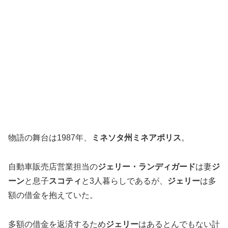
物語の舞台は1987年、
ミネソタ州ミネアポリス
。
自動車販売店営業担当の
ジェリー・ランディガード
は妻
ジ
ーン
と息子
スコティ
と3人暮らしであるが、
ジェリー
は多
額の借金を抱えていた。
多額の借金を返済するため
ジェリー
はあるとんでもない計