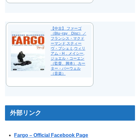
【中古】 ファーゴ
（Blu−ray Disc）／
フランシス・マクド
ーマンド,スティー
ヴ・ブシェミ,ウィリ
アム・H．メイシー,
ジョエル・コーエン
（監督、脚本）,カー
ター・バーウェル
（音楽）
外部リンク
Fargo – Official Facebook Page