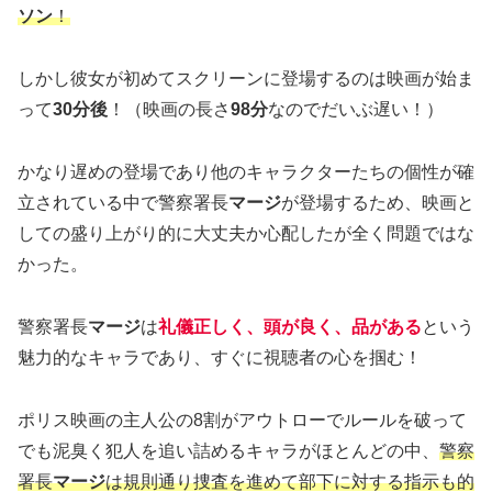
ソン
！
しかし彼女が初めてスクリーンに登場するのは映画が始ま
って
30分後
！（映画の長さ
98分
なのでだいぶ遅い！）
かなり遅めの登場であり他のキャラクターたちの個性が確
立されている中で警察署長
マージ
が登場するため、映画と
しての盛り上がり的に大丈夫か心配したが全く問題ではな
かった。
警察署長
マージ
は
礼儀正しく、頭が良く、品がある
という
魅力的なキャラであり、すぐに視聴者の心を掴む！
ポリス映画の主人公の8割がアウトローでルールを破って
でも泥臭く犯人を追い詰めるキャラがほとんどの中、
警察
署長
マージ
は規則通り捜査を進めて部下に対する指示も的