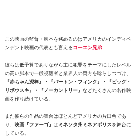
この映画の監督・脚本を務めるのはアメリカのインディペ
ンデント映画の代表とも言える
コーエン兄弟
彼らは低予算でありながら主に犯罪をテーマにしたレベル
の高い脚本で一般視聴者と業界人の両方を唸らしつづけ、
『赤ちゃん泥棒』・『バートン・フィンク』・『ビッグ・
リボウスキ』・『ノーカントリー』
などたくさんの名作映
画を作り続けている。
また彼らの作品の舞台はほとんどアメリカの片田舎であ
り、
映画『ファーゴ』
は
ミネソタ州ミネアポリス
を舞台に
している。