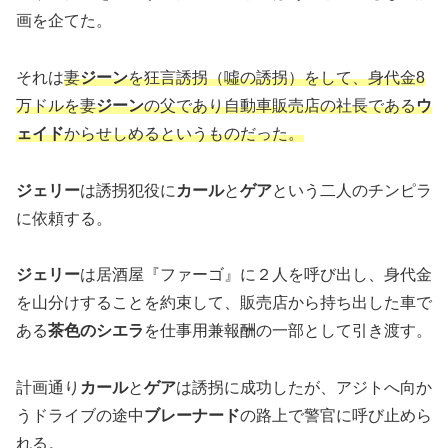
画を企てた。
それは
妻
ジーン
を狂言誘拐（噓の誘拐）をして、身代金8
万ドルを妻
ジーン
の父であり自動車販売店の社長である
ウ
ェイド
からせしめるというものだった。
ジェリー
は誘拐犯役に
カール
と
ゲア
という二人のチンピラ
に依頼する。
ジェリー
は居酒屋『ファーゴ』に２人を呼び出し、身代金
を山分けすることを約束して、販売店から持ち出した車で
ある
茶色のシエラ
を仕事用兼報酬の一部として引き渡す。
計画通り
カール
と
ゲア
は誘拐に成功したが、アジトへ向か
うドライブの途中
ブレーナード
の路上で警官に呼び止めら
れる。