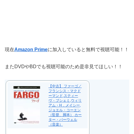
現在
Amazon Prime
に加入していると無料で視聴可能！！
またDVDやBDでも視聴可能のため是非見てほしい！！
【中古】 ファーゴ／
フランシス・マクド
ーマンド,スティー
ヴ・ブシェミ,ウィリ
アム・H．メイシー,
ジョエル・コーエン
（監督、脚本）,カー
ター・バーウェル
（音楽）