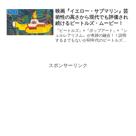
は映画界において偉大なクリエイターで
あることは言うまでもない。『ハロウィ
映画『イエロー・サブマリン』芸
アニメ
ン』・『ニューヨーク199...
術性の高さから現代でも評価され
続けるビートルズ・ムービー！
『ビートルズ』×『ポップアート』×『シ
ュルレアリスム』が奇跡の融合！！説明
するまでもないが60年代のビートルズの
勢いは凄まじく、音楽のみならず映画業
界にも進出して何本もの映画が製作され
た。ビートルズが活動していた頃に製作
された映画のみに絞る...
スポンサーリンク