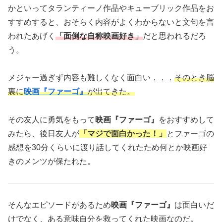
かといってタランティーノ作品やキューブリック作品をお
すすめすると、おそらく内容がよくわからないと文句を言
われたあげく
「面倒な自称映画好き」
だと思われるだろ
う。
メジャー過ぎず内容も難しくなく面白い．．．
そのとき脳
裏に
映画『ファーゴ』
が出てきた。
その友人に勇気をもって
映画『ファーゴ』
をおすすめして
みたら、後日友人が
「マジで面白かった！」
とファーゴの
感想を30分くらいに渡り話してくれたため何とか映画好
きのメンツが保たれた。
そんなエピソードがあるため
映画『ファーゴ』
は面白いだ
けでなく、ある意味自分を救ってくれた映画なのだ。