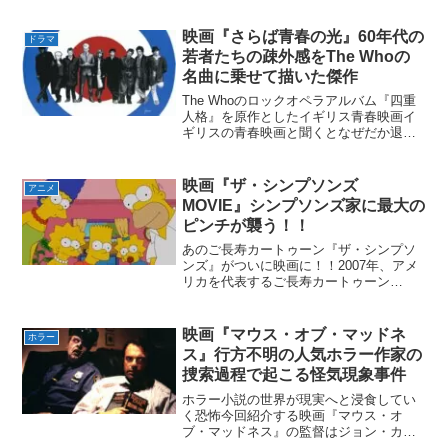
作は40年にわたって続編が製作され続け
ている。ホラー映画の金字塔『悪魔のい
映画『さらば青春の光』60年代の
ドラマ
けにえ』紹介『悪魔...
若者たちの疎外感をThe Whoの
名曲に乗せて描いた傑作
The Whoのロックオペラアルバム『四重
人格』を原作としたイギリス青春映画イ
ギリスの青春映画と聞くとなぜだか退屈
でパッとしない日々・暗い社会ドラッグ
とアルコールかつての仲間たちとの喧嘩
別れカッコいいUKロックのサウンドトラ
映画『ザ・シンプソンズ
アニメ
ックこれらのこと...
MOVIE』シンプソンズ家に最大の
ピンチが襲う！！
あのご長寿カートゥーン『ザ・シンプソ
ンズ』がついに映画に！！2007年、アメ
リカを代表するご長寿カートゥーン
『ザ・シンプソンズ』がついに映画化さ
れた！40か国で放映され、興行収入が合
計5億2600万ドルを突破し人気カートゥー
映画『マウス・オブ・マッドネ
ホラー
ンとしての格を見...
ス』行方不明の人気ホラー作家の
捜索過程で起こる怪気現象事件
ホラー小説の世界が現実へと浸食してい
く恐怖今回紹介する映画『マウス・オ
ブ・マッドネス』の監督はジョン・カー
ペンター！！ジョン・カーペンター監督