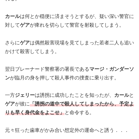
カール
は何とか穏便に済まそうとするが、疑い深い警官に
対して
ゲア
が痺れを切らして警官を射殺してしまう。
さらに
ゲア
は偶然殺害現場を見てしまった若者二人も追い
かけて殺害してしまう。
翌日ブレーナード警察署の署長である
マージ・ガンダーソ
ン
が臨月の身を押して殺人事件の捜査に乗り出す。
一方
ジェリー
は誘拐に成功したことを知ったが、
カール
と
ゲア
が彼に
「誘拐の道中で殺人してしまったから、予定よ
りも早く身代金をよこせ」
と命令する。
元々狂った歯車がかみ合い想定外の運命へと誘う．．．