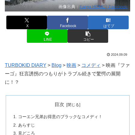
画像出典：
Fargo HOME | Facebook
X
Facebook
はてブ
LINE
コピー
2024.09.09
TURBOKID DIARY
>
Blog
>
映画
>
コメディ
>
映画『ファ
ーゴ』狂言誘拐のつもりがトラブル続きで驚愕の展開
に！？
目次
コーエン兄弟お得意のブラックなコメディ！
あらすじ
見どころ