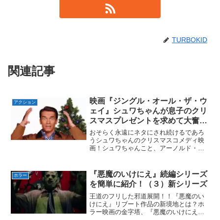
TURBOKID
関連記事
映画『ジングル・オール・ザ・ウ
アクション
ェイ』シュワちゃんが息子のクリ
スマスプレゼントを求めて大奮
闘！？
おそらく永遠にネタにされ続けるであろ
うシュワちゃんのクリスマスコメディ映
画！シュワちゃんこと、アーノルド・シ
ュワルツェネッガーは世界を代表するア
クションスター！！しかし一方で『ツイ
ンズ』・『キンガートン・コップ』・
『悪魔のいけにえ』続編シリーズ
ホラー
『ジュニア』・『デーヴ』な...
を簡単に紹介！（３）新シリーズ
王道のフリした邪道展開！！『悪魔のい
けにえ』リブート作品の新境地とは？ホ
ラー映画の金字塔、『悪魔のいけにえ』
（1974年）！！起源にして頂点。その名