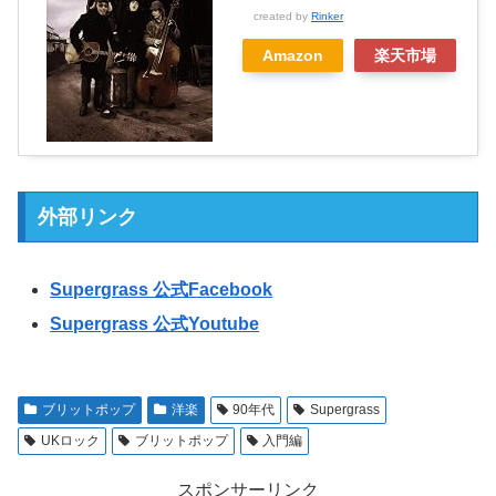
created by
Rinker
Amazon
楽天市場
外部リンク
Supergrass 公式Facebook
Supergrass 公式Youtube
ブリットポップ
洋楽
90年代
Supergrass
UKロック
ブリットポップ
入門編
スポンサーリンク