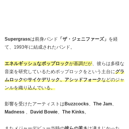
Supergrass
は前身バンド
「ザ・ジェニファーズ」
を経
て、1993年に結成されたバンド。
エネルギッシュなポップロック
が基調だが
、彼らは多様な
音楽を研究しているためポップロックをという土台に
グラ
ムロック
や
サイケデリック、アシッドフォーク
などのジャ
ンルを織り込んでいる。
影響を受けたアーティストは
Buzzcocks
、
The Jam
、
Madness
、
David Bowie
、
The Kinks
。
またメジャーデビュー当時の
彼らの若さ
は凄まじかった。