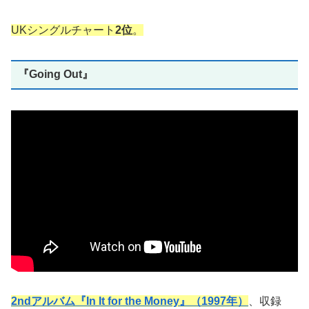
UKシングルチャート
2位
。
『Going Out』
2ndアルバム『In It for the Money』（1997年）
、収録