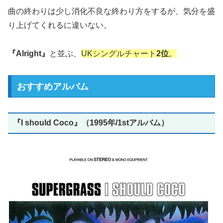
曲の終わりは少し消化不良な終わり方をするが、気分を盛
り上げてくれるに違いない。
『Alright』
と並ぶ、
UKシングルチャート
2位
。
おすすめアルバム
『I should Coco』（1995年/1stアルバム）