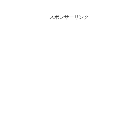
のをよく考える。僕の場合は大体オシャ
レ・知的・ポップとかここら辺の表現で
収まる。（あとはユニーク...
スポンサーリンク