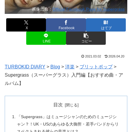
画像出典：
Official Facebook Page for Supergrass
X
Facebook
はてブ
LINE
コピー
2021.03.02
2026.04.20
TURBOKID DIARY
>
Blog
>
洋楽
>
ブリットポップ
>
Supergrass（スーパーグラス）入門編【おすすめ曲・ア
ルバム】
目次
「Supergrass」はミュージシャンのためのミュージシ
ャン？！UK・USのあらゆる大御所・若手バンドからリ
スペクトされる彼らの音楽とは？