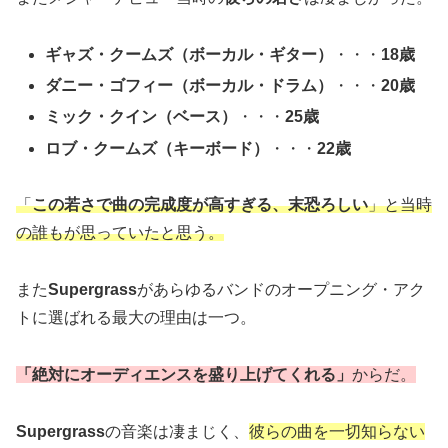
ギャズ・クームズ（ボーカル・ギター）
・・・
18歳
ダニー・ゴフィー
（ボーカル・ドラム）
・・・
20歳
ミック・クイン（ベース）
・・・
25歳
ロブ・クームズ
（キーボード）
・・・
22歳
「
この若さで曲の完成度が高すぎる、末恐ろしい
」と当時
の誰もが思っていたと思う。
また
Supergrass
があらゆるバンドのオープニング・アク
トに選ばれる最大の理由は一つ。
「絶対にオーディエンスを盛り上げてくれる」
からだ。
Supergrass
の音楽は凄まじく、
彼らの曲を一切知らない