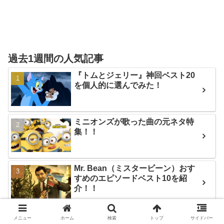
過去1週間の人気記事
『トムとジェリー』神回ベスト20
を個人的に選んでみた！
ミニオンズが歌った曲の元ネタ特
集！！
Mr. Bean（ミスタービーン）おす
すめのエピソードベスト10を紹
介！！
Turnstile（ターンスタイル）入門
メニュー
ホーム
検索
トップ
サイドバー