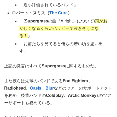
「過小評価されているバンド」
ロバート・スミス（
The Cure
）
「(
Supergrass
の曲『Alright』について)
頭がお
かしくなるくらいハッピーで泣きそうにな
る！
」
「お前たちを見てると俺らの若い頃を思い出
す」
上記の発言はすべて
Supergrass
に関するものだ。
また彼らは先輩のバンドである
Foo Fighters、
Radiohead、
Oasis
、
Blur
などのツアーのサポートアクト
を務め、後輩バンドの
Coldplay、Arctic Monkeys
のツア
ーサポートも務めている。