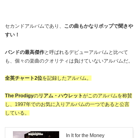
セカンドアルバムであり、
この曲もかなりポップで聞きや
すい！
バンドの最高傑作
と呼ばれるデビューアルバムと比べて
も、個々の楽曲のクオリティは負けていないアルバムだ。
全英チャート2位
を記録したアルバム。
The Prodigy
の
リアム・ハウレット
がこのアルバムを称賛
し、1997年でのお気に入りアルバムの一つであると公言
している。
In It for the Money