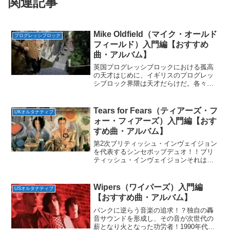
関連記事
Mike Oldfield（マイク・オールド
プログレッシブロック
フィールド）入門編【おすすめ
曲・アルバム】
英国プログレッシブロックにおける孤高
の天才はじめに、イギリスのプログレッ
シブロック界隈は天才だらけだ。各々の
楽器のエキスパートたちが一同に介し
て、芸術性の高い素晴らしい楽曲・アル
バムを発表する。特に70年代のイギリス
Tears for Fears（ティアーズ・フ
UKオルタナティブ
はプログレッシブロック全...
ォー・フィアーズ）入門編【おす
すめ曲・アルバム】
第2次ブリティッシュ・インヴェイジョン
を代表するシンセポップデュオ！！ブリ
ティッシュ・インヴェイジョンそれはイ
ギリスで培われたロック・ポップミュー
ジックがアメリカだけでなく世界を席巻
するほどの流行になる現象のこと。この
Wipers（ワイパーズ）入門編
USオルタナティブ
ブリティッシュ・インヴ...
【おすすめ曲・アルバム】
パンクに逆らう音楽の追求！？独自の轟
音サウンドを形成し、その音が次世代の
薪となり火となった功労者！1990年代を