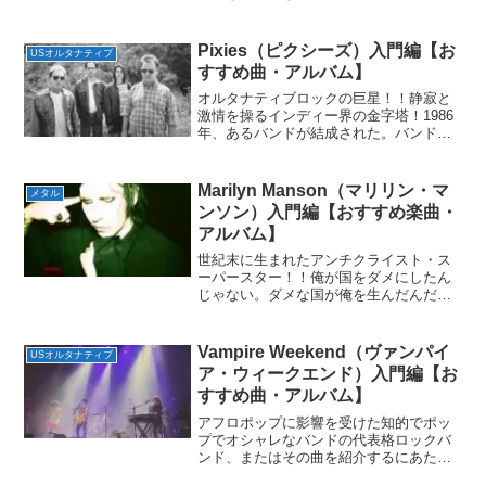
代表するロックスターNirvana（ニルヴァ
ーナ）のカート・コバーン。彼の素晴ら
しいところの一つ。それは自分が音楽業
Pixies（ピクシーズ）入門編【お
USオルタナティブ
界の頂点に立...
すすめ曲・アルバム】
オルタナティブロックの巨星！！静寂と
激情を操るインディー界の金字塔！1986
年、あるバンドが結成された。バンドの
名はPixies（ピクシーズ）。リーダーの
ギター／ボーカルは大学を中退した髪の
毛が薄いデブ、ブラック・フランシス。
Marilyn Manson（マリリン・マ
メタル
ギターはリーダ...
ンソン）入門編【おすすめ楽曲・
アルバム】
世紀末に生まれたアンチクライスト・ス
ーパースター！！俺が国をダメにしたん
じゃない。ダメな国が俺を生んだんだ。
マリリン・マンソン1990年代、おどろお
どろしいファッションとメイクをし、周
りから「アンチクライスト・スーパース
Vampire Weekend（ヴァンパイ
USオルタナティブ
ター」と呼ばれ、過激...
ア・ウィークエンド）入門編【お
すすめ曲・アルバム】
アフロポップに影響を受けた知的でポッ
プでオシャレなバンドの代表格ロックバ
ンド、またはその曲を紹介するにあたっ
てどのように形容すればよいのかという