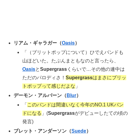
リアム・ギャラガー（
Oasis
）
「（ブリットポップについて）ひでえバンドも
山ほどいた。たぶんまともなのと言ったら、
Oasis
と
Supergrass
くらいで…その他の連中は
ただのパロディさ！
Supergrass
はまさにブリッ
トポップって感じだよな
」
デーモン・アルバーン（
Blur
）
「
このバンドは間違いなく今年のNO.1 UKバン
ドになる
」(
Supergrass
がデビューしたての頃の
発言)
ブレット・アンダーソン（
Suede
）